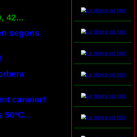
, 42...
___________________
ren segons
___________________
!
___________________
orbera
___________________
ent canviar!
___________________
 50ºC...
___________________