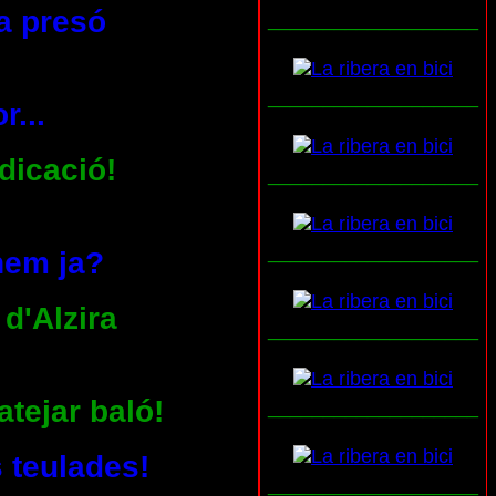
a presó
___________________
___________________
r...
ndicació!
___________________
___________________
anem ja?
 d'Alzira
___________________
atejar baló!
___________________
 teulades!
___________________