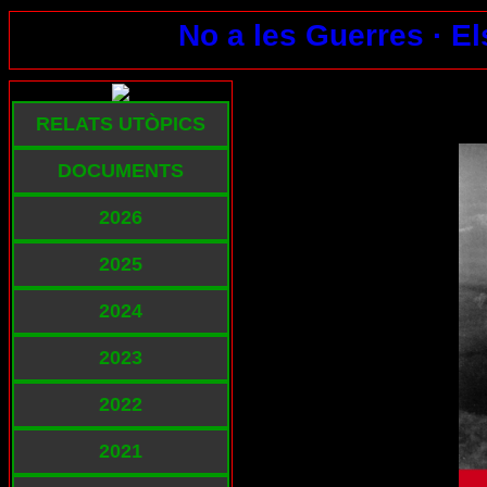
No a les Guerres ·
El
RELATS UTÒPICS
DOCUMENTS
2026
2025
2024
2023
2022
2021