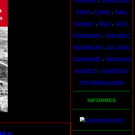
Chomsky
.
ObslscCapt
Clima
.
Emerg
.
Educ
Cotxes?
.
Bicis
.
Via V.
Pontevedra
.
Cotx.elèc?
Nuclears No
.
En. Solar
ComunitatE
.
Macrocent
HortsEco
.
GestióRSU
Pre-història nostra
___________________
INFORMES
___________________
___________________
$A...