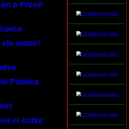
___________________
zón a Presó
___________________
 Sueca
 els autos!
___________________
___________________
ativa
ió Pública
___________________
___________________
or!
xeu el cotxe
___________________