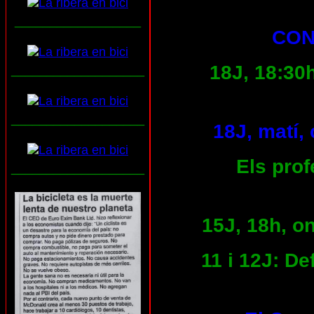
__________________
CON
18J, 18:30
___________________
___________________
18J, matí,
Els prof
___________________
15J, 18h, o
11 i 12J: D