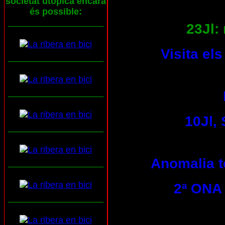
societat utòpica encara
és possible:
___________________
23Jl: 
Visita el
___________________
___________________
10Jl,
___________________
Anomalia tè
___________________
2ª ONA 
___________________