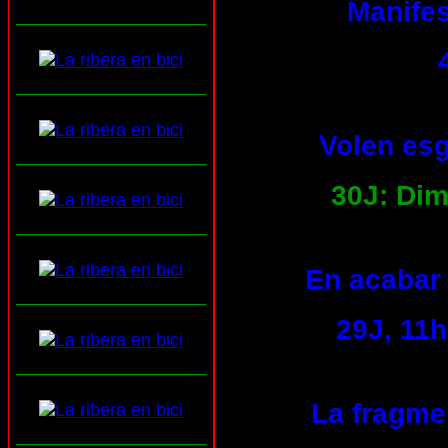
Manifes
___________________
___________________
Volen esg
___________________
30J: Dim
___________________
En acabar 
___________________
29J, 11h
___________________
La fragmen
___________________