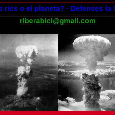
s rics o el planeta?
· Defenses la
riberabici@gmail.com