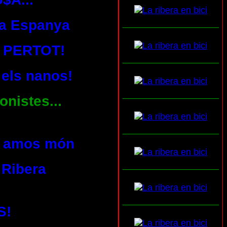
s a Espanya
___________________
 PERTOT!
___________________
 els nanos!
___________________
onistes...
___________________
ls amos món
___________________
 Ribera
___________________
S!