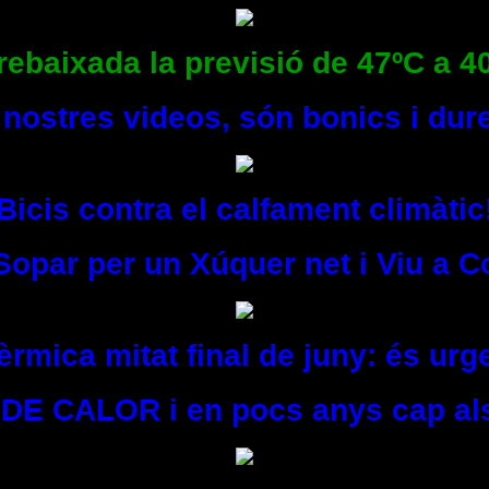
rebaixada la previsió de 47ºC a 40
s nostres videos, són bonics i du
Bicis contra el calfament climàtic
 Sopar per un Xúquer net i Viu a C
rmica mitat final de juny: és urg
DE CALOR i en pocs anys cap als