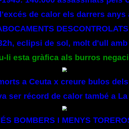
l'excés de calor els darrers any
ABOCAMENTS DESCONTROLATS
32h, eclipsi de sol, molt d'ull amb
li esta gràfica als burros negaci
morts a Ceuta x creure bulos de
 va ser récord de calor també a La
ÉS BOMBERS I MENYS TORERO