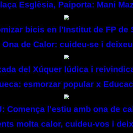
Plaça Esglèsia, Paiporta: Mani Ma
mizar bicis en l'Institut de FP de
 Ona de Calor: cuideu-se i deixeu
ada del Xúquer lúdica i reivindic
Sueca: esmorzar popular x Educac
J: Comença l'estiu amb ona de cal
nts molta calor, cuideu-vos i dei