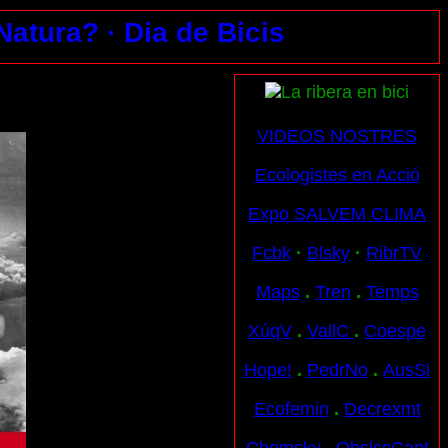
 Natura?
· Dia de Bicis
VIDEOS NOSTRES
Ecologistes en Acció
Expo SALVEM CLIMA
Fcbk
·
Blsky
·
RibrTV
Maps
.
Tren
.
Temps
XúqV
.
VallC
.
Coespe
Hope!
.
PedrNo
.
AusSi
Ecofemin
.
Decrexmt