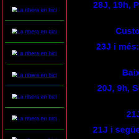
28J, 19h, 
___________________
Custo
___________________
23J i més:
__________________
Baix
___________________
20J, 9h, 
___________________
21
___________________
21J i següe