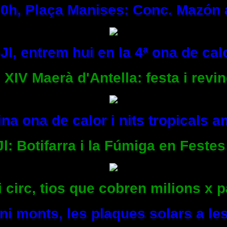
 20h, Plaça Manises: Conc. Mazón 
Jl, entrem hui en la 4ª ona de calo
 XIV Maerà d'Antella: festa i revi
na ona de calor i nits tropicals 
Jl: Botifarra i la Fúmiga en Festes
i circ, tios que cobren milions x p
ni monts, les plaques solars a les