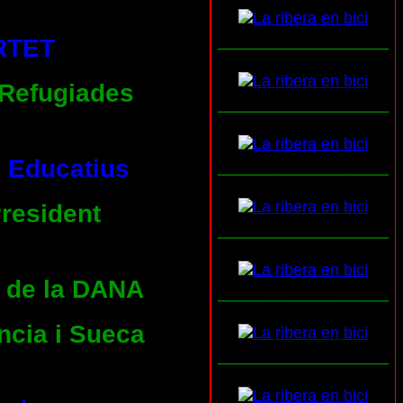
___________________
RTET
 Refugiades
___________________
s Educatius
___________________
President
___________________
s de la DANA
___________________
ncia i Sueca
___________________