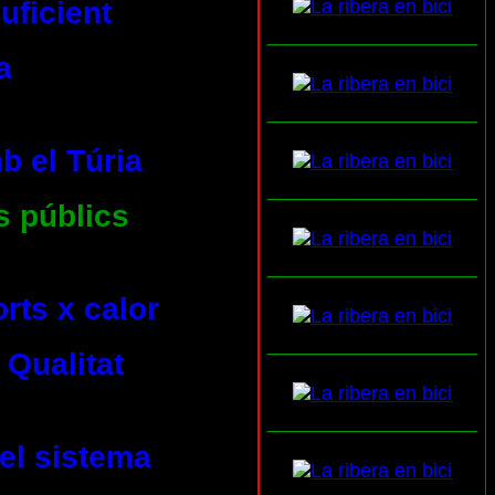
uficient
___________________
a
___________________
b el Túria
___________________
s públics
___________________
rts x calor
___________________
 Qualitat
___________________
del sistema