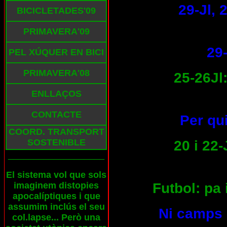
29-Jl,
BICICLETADES'09
PRIMAVERA'09
29-
PEL XÚQUER EN BICI
PRIMAVERA'08
25-26Jl:
ENLLAÇOS
CONTACTE
Per qui
COORD. TRANSPORT
SOSTENIBLE
20 i 22-
___________________
El sistema vol que sols
Futbol: pa 
imaginem distopies
apocalíptiques i que
assumim inclús el seu
Ni camps 
col.lapse... Però una