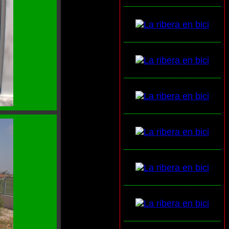
___________________
___________________
___________________
___________________
___________________
___________________
___________________