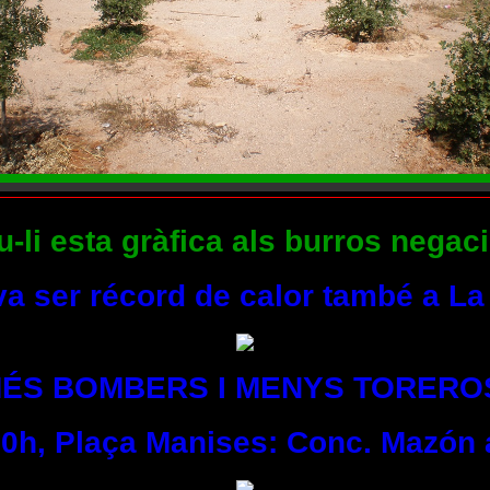
li esta gràfica als burros negaci
 va ser récord de calor també a La
ÉS BOMBERS I MENYS TORERO
 20h, Plaça Manises: Conc. Mazón 