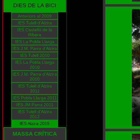
DIES DE LA BICI
Anteriors al 2009
IES Tulell d'Alzira
IES Castelló de la
Ribera
IES La Pobla Llarga
IES J.M. Parra d'Alzira
IES Tulell 2010
IES La Pobla Llarga
2010
IES J.M. Parra d'Alzira
2010
IES Tulell d'Alzira
2011
IES Pobla Llarga 2011
IES JM Parra 2011
IES Tulell d'Alzira
2012
IES Alzira 2015
MASSA CRÍTICA