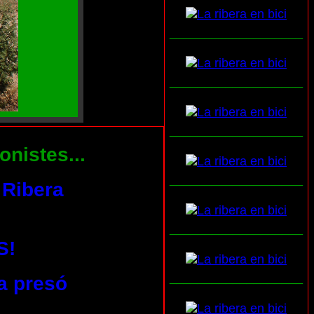
___________________
___________________
___________________
onistes...
___________________
 Ribera
___________________
S!
___________________
a presó