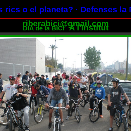
s rics o el planeta?
· Defenses la
riberabici@gmail.com
A l'Institut
DIA de la BICI