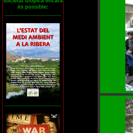
societat utòpica encara
és possible:
___________________
___________________