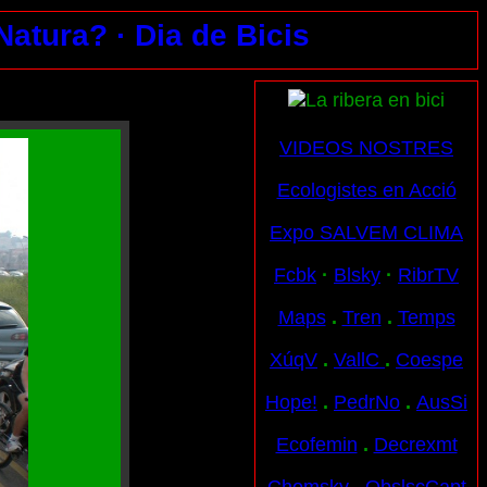
 Natura?
· Dia de Bicis
VIDEOS NOSTRES
Ecologistes en Acció
Expo SALVEM CLIMA
Fcbk
·
Blsky
·
RibrTV
Maps
.
Tren
.
Temps
XúqV
.
VallC
.
Coespe
Hope!
.
PedrNo
.
AusSi
Ecofemin
.
Decrexmt