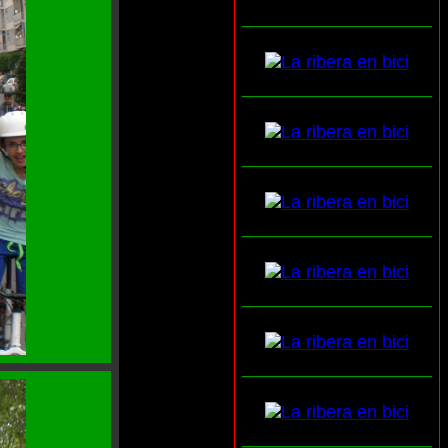
___________________
___________________
___________________
___________________
___________________
___________________
___________________