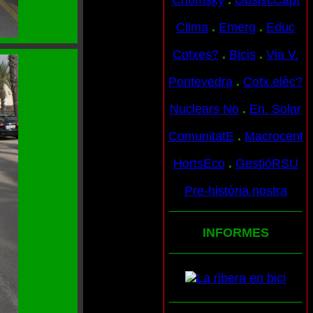
Chomsky
.
ObslscCapt
Clima
.
Emerg
.
Educ
Cotxes?
.
Bicis
.
Via V.
Pontevedra
.
Cotx.elèc?
Nuclears No
.
En. Solar
ComunitatE
.
Macrocent
HortsEco
.
GestióRSU
Pre-història nostra
___________________
INFORMES
___________________
___________________