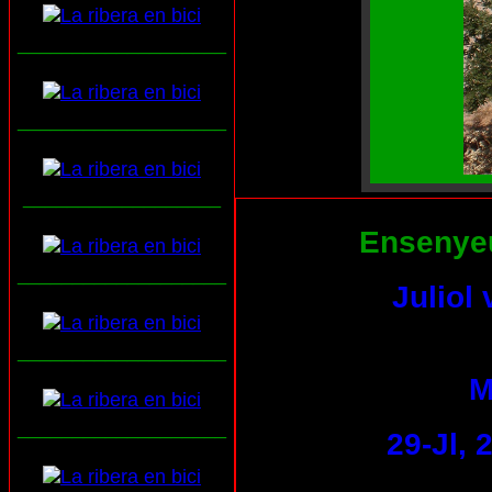
___________________
___________________
__________________
Ensenyeu-
___________________
Juliol
___________________
M
___________________
29-Jl,