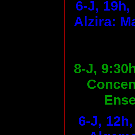
6-J, 19h,
Alzira: M
8-J, 9:30
Concen
Ens
6-J, 12h