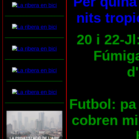
Per quina 
nits trop
___________________
20 i 22-Jl
___________________
Fúmiga
___________________
d
__________________
Futbol: pa 
___________________
cobren mil