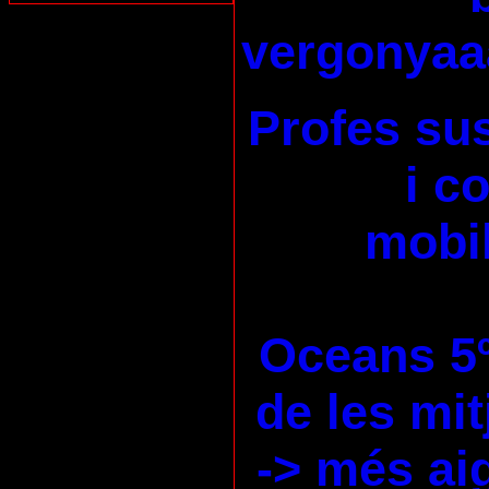
vergonyaa
Profes su
i c
mobil
Oceans 5
de les mi
-> més ai