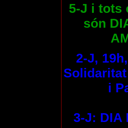
5-J i tots
són DI
AM
2-J, 19h
Solidaritat
i P
3-J: DI