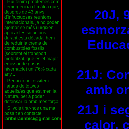
Hui tenim problemes com
l’emergència climàtca que,
20J, 
després de 43 anys
d'infructuoses reunions
internacionals, ja no poden
esmorza
ajornar-se més i urgixen
aplicar les solucions
durant esta dècada: hem
Educac
de reduir la crema de
combustbles fòssils
(sobretot el transport
motoritzat, que és el major
emissor de gasos
hivernacle) un 7'6% cada
21J: Com
any...
Per això necessitem
amb on
l’ajuda de tots/es
aquells/es que estimen la
Natura, per a poder
defensar-la amb més força.
21J i se
Si vols tirar-nos una ma
posa’t en contacte:
lariberaenbici@gmail.com
calor, 
___________________