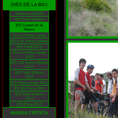
DIES DE LA BICI
Anteriors al 2009
IES Tulell d'Alzira
IES Castell de la
Ribera
IES La Pobla Llarga
IES J.M. Parra d'Alzira
IES Tulell 2010
IES La Pobla Llarga
2010
IES J.M. Parra d'Alzira
2010
IES Tulell d'Alzira
2011
IES Pobla Llarga 2011
IES JM Parra 2011
IES Tulell d'Alzira
2012
IES Alzira 2015
MASSA CRÍTICA