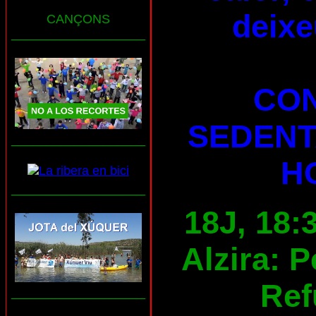
deixe
CANÇONS
___________________
CON
SEDENT
___________________
H
___________________
18J, 18:
Alzira: 
Ref
___________________