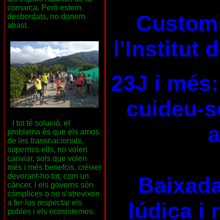
comarca. Però estem
Customi
desbordats, no donem
abast.
l'Institut
23J i més:
cuideu-se
I tot té solució, el
a
problema és que els amos
de les transnacionals,
superrics ells, no volen
canviar, sols que volen
més i més benefcis, créixer
devorant-ho tot, com un
Baixada
càncer. I els governs són
còmplices o no s’atrevixen
a fer-los respectar els
lúdica i 
pobles i els ecosistemes.