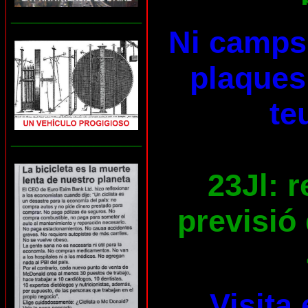
___________________
Ni camps 
plaques 
te
___________________
23Jl: 
previsió 
Visita