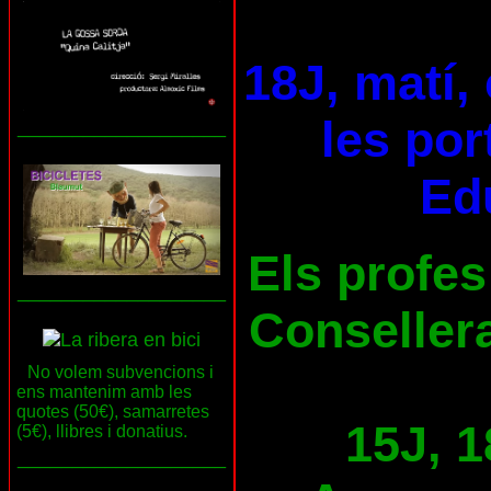
18J, matí,
les por
___________________
Ed
Els profes
___________________
Consellera
No volem subvencions i
ens mantenim amb les
quotes (50€), samarretes
15J, 1
(5€), llibres i donatius.
___________________