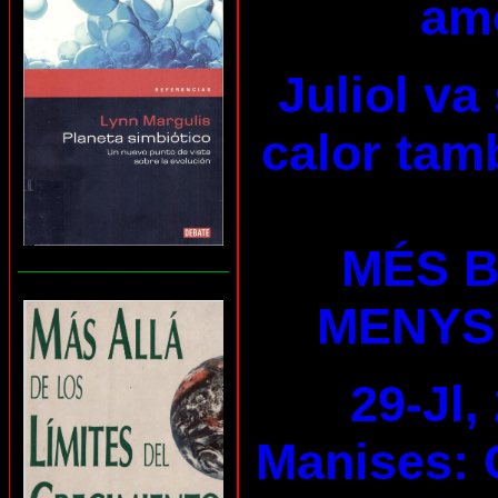
am
Juliol va
calor tam
MÉS B
___________________
MENYS
29-Jl,
Manises: 