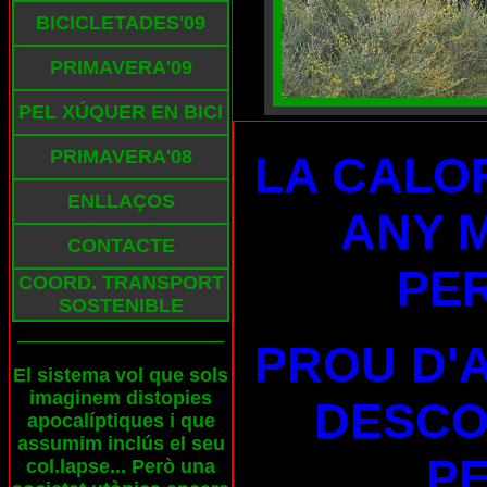
BICICLETADES'09
PRIMAVERA'09
PEL XÚQUER EN BICI
PRIMAVERA'08
LA CALO
ENLLAÇOS
ANY 
CONTACTE
PE
COORD. TRANSPORT
SOSTENIBLE
___________________
PROU D'
El sistema vol que sols
imaginem distopies
DESCO
apocalíptiques i que
assumim inclús el seu
PE
col.lapse... Però una