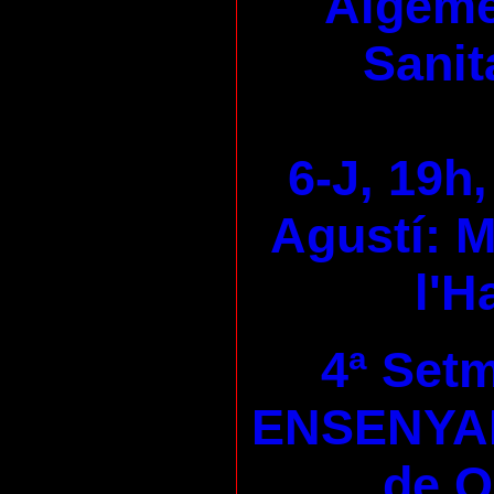
Algeme
Sanit
6-J, 19h,
Agustí: M
l'H
4ª Set
ENSENYA
de 