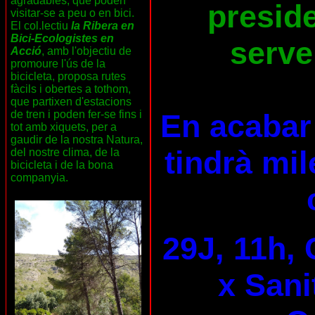
agradables, que poden
preside
visitar-se a peu o en bici.
El col.lectiu
la Ribera en
Bici-Ecologistes en
serve
Acció
, amb l'objectiu de
promoure l'ús de la
bicicleta, proposa rutes
fàcils i obertes a tothom,
que partixen d'estacions
de tren i poden fer-se fins i
En acabar 
tot amb xiquets, per a
gaudir de la nostra Natura,
tindrà mil
del nostre clima, de la
bicicleta i de la bona
companyia.
29J, 11h, 
x Sani