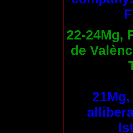
F
22-24Mg, F
de Valènc
21Mg, 
alliber
Is