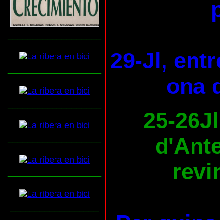
___________________
29-Jl, ent
___________________
ona d
___________________
25-26Jl
___________________
d'Ante
revi
___________________
__________________