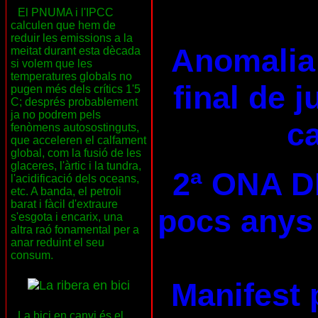
El PNUMA i l'IPCC
calculen que hem de
reduir les emissions a la
Anomalia 
meitat durant esta dècada
si volem que les
temperatures globals no
final de 
pugen més dels crítics 1'5
C; després probablement
ja no podrem pels
ca
fenòmens autosostinguts,
que acceleren el calfament
global, com la fusió de les
glaceres, l'àrtic i la tundra,
2ª ONA D
l'acidificació dels oceans,
etc. A banda, el petroli
barat i fàcil d'extraure
pocs anys 
s'esgota i encarix, una
altra raó fonamental per a
anar reduint el seu
consum.
Manifest 
La bici en canvi és el