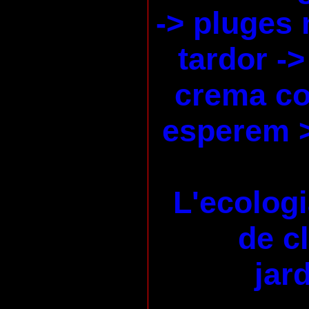
-> pluges 
tardor ->
crema co
esperem 
L'ecologi
de c
jard