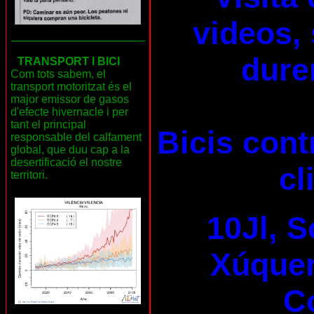
videos, 
___________________
dure
TRANSPORT I BICI
Com tots sabem, el
transport motoritzat és el
major emissor de gasos
d'efecte hivernacle i per
tant el principal
Bicis cont
responsable del calfament
global, que duu cap a la
desertificació el nostre
cl
territori.
10Jl, S
Xúquer 
C