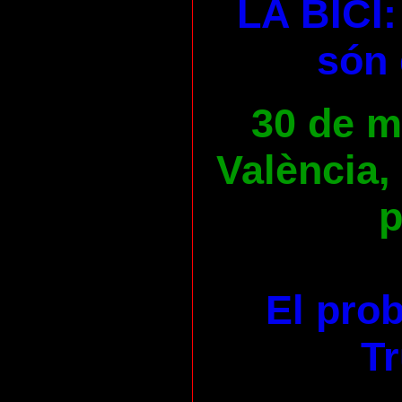
LA BICI:
són 
30 de ma
València,
p
El pro
Tr