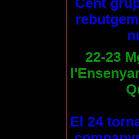
Cent grup
rebutgem 
n
22-23 M
l'Ensenya
Qu
El 24 torn
companys