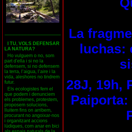
Qu
La fragme
___________________
I TU, VOLS DEFENSAR
luchas: 
LA NATURA?
Ho vulguem o no, som
s
part d'ella i si no la
defensem, si no defensem
la terra, l’aigua, l’aire i la
vida, aleshores no tindrem
28J, 19h, 
futur.
Els ecologistes fem el
que podem i denunciem
Paiporta:
els problemes, protestem,
proposem solucions,
lluitem fins on arribem,
procurant no angoixar-nos
i organitzant accions
lúdiques, com anar en bici
als espais naturals de la