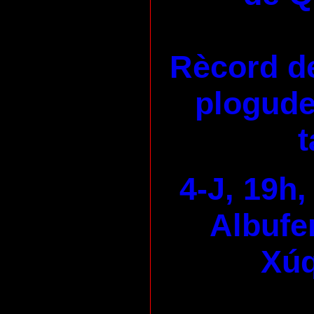
Rècord de
plogudes
t
4-J, 19h,
Albufer
Xúq