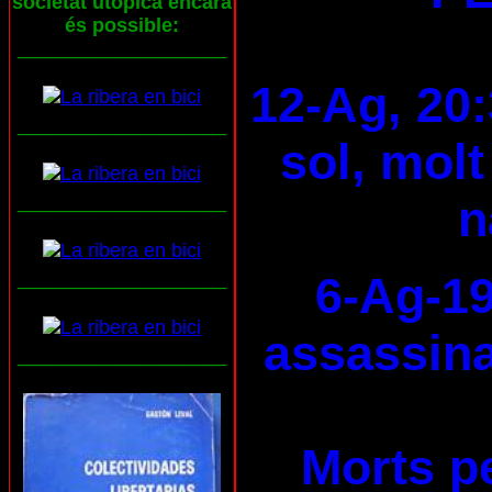
societat utòpica encara
és possible:
___________________
12-Ag, 20:
___________________
sol, molt
___________________
n
___________________
6-Ag-19
assassina
___________________
Morts pe