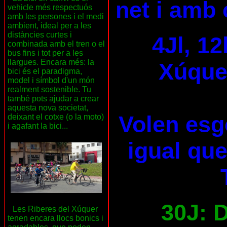
net i amb 
vehicle més respectuós
amb les persones i el medi
ambient, ideal per a les
distàncies curtes i
4Jl, 12
combinada amb el tren o el
bus fins i tot per a les
llargues. Encara més: la
Xúquer
bici és el paradigma,
model i símbol d'un món
realment sostenible. Tu
també pots ajudar a crear
aquesta nova societat,
Volen esg
deixant el cotxe (o la moto)
i agafant la bici...
igual que
30J: D
Les Riberes del Xúquer
tenen encara llocs bonics i