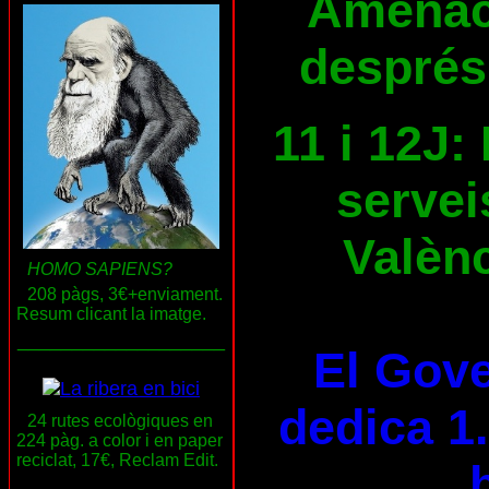
Amenace
després
11 i 12J:
servei
Valènc
HOMO SAPIENS?
208 pàgs, 3€+enviament.
Resum clicant la imatge.
___________________
El Gove
dedica 1.
24 rutes ecològiques en
224 pàg. a color i en paper
reciclat, 17€, Reclam Edit.