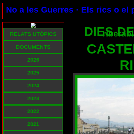
No a les Guerres ·
Els rics o el
DIES DE
riberab
RELATS UTÒPICS
CASTE
DOCUMENTS
2026
R
2025
2024
2023
2022
2021