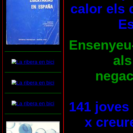
calor els 
E
Ensenyeu-l
___________________
als
___________________
negaci
___________________
141 joves
___________________
x creur