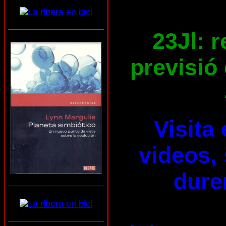
___________________
23Jl: 
previsió 
Visita
videos, 
dure
___________________
___________________