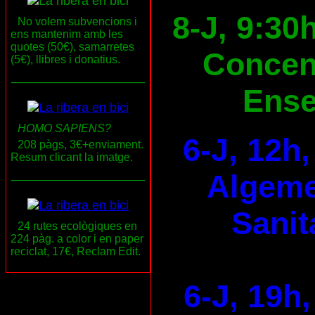
8-J, 9:30
No volem subvencions i
ens mantenim amb les
quotes (50€), samarretes
Concen
(5€), llibres i donatius.
___________________
Ens
HOMO SAPIENS?
6-J, 12h
208 pàgs, 3€+enviament.
Resum clicant la imatge.
___________________
Algeme
Sanit
24 rutes ecològiques en
224 pàg. a color i en paper
reciclat, 17€, Reclam Edit.
6-J, 19h,