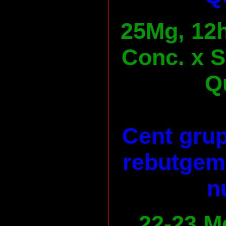
25Mg, 12h
Conc. x S
Qu
Cent grup
rebutgem 
n
22-23 M