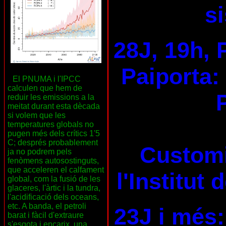
s
28J, 19h, 
Paiporta:
El PNUMA i l'IPCC
calculen que hem de
reduir les emissions a la
meitat durant esta dècada
si volem que les
temperatures globals no
pugen més dels crítics 1'5
C; després probablement
Customi
ja no podrem pels
fenòmens autosostinguts,
que acceleren el calfament
l'Institut
global, com la fusió de les
glaceres, l'àrtic i la tundra,
l'acidificació dels oceans,
etc. A banda, el petroli
23J i més:
barat i fàcil d'extraure
s'esgota i encarix, una