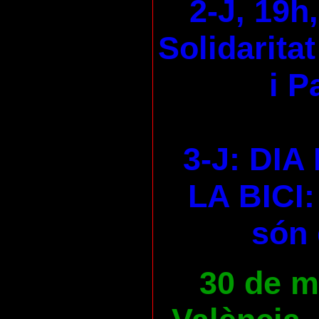
2-J, 19h
Solidaritat
i P
3-J: DI
LA BICI:
són 
30 de ma