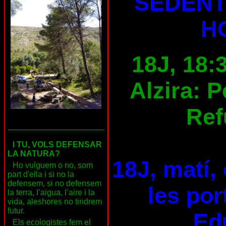
SEDENT
H
18J, 18:
Alzira: 
Ref
___________________
I TU, VOLS DEFENSAR
LA NATURA?
18J, matí,
Ho vulguem o no, som
part d'ella i si no la
defensem, si no defensem
les por
la terra, l’aigua, l’aire i la
vida, aleshores no tindrem
futur.
Ed
Els ecologistes fem el