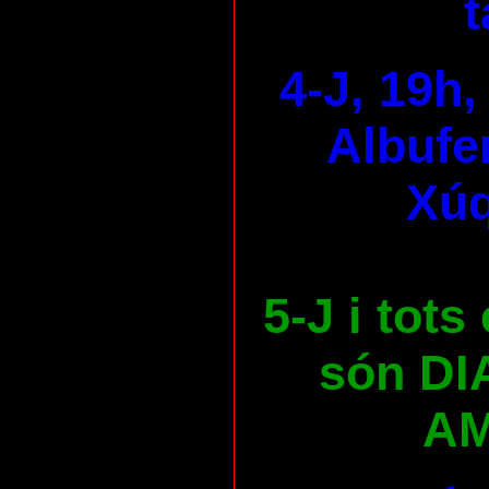
t
4-J, 19h,
Albufer
Xúq
5-J i tots
són DI
AM