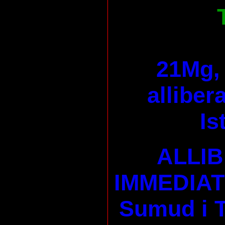
21Mg, 
alliber
Is
ALLI
IMMEDIAT 
Sumud i