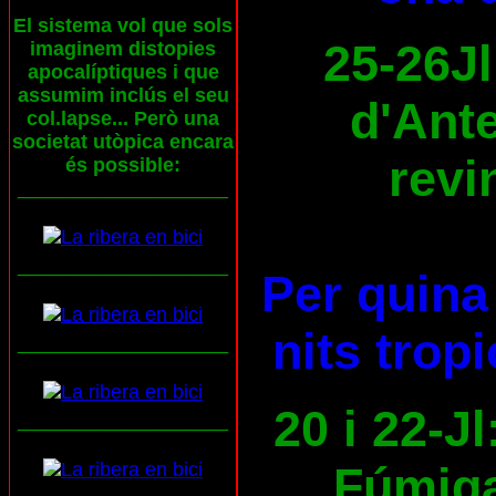
El sistema vol que sols
25-26Jl
imaginem distopies
apocalíptiques i que
assumim inclús el seu
d'Ante
col.lapse... Però una
societat utòpica encara
revi
és possible:
___________________
___________________
Per quina 
nits trop
___________________
20 i 22-Jl
___________________
Fúmiga