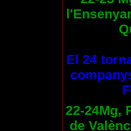
l'Ensenya
Qu
El 24 torn
companys
F
22-24Mg, F
de Valènc