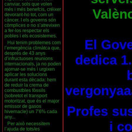
canviar, sols que volen
Valènc
més i més benefcis, créixer
devorant-ho tot, com un
càncer. I els governs són
còmplices o no s’atrevixen
a fer-los respectar els
pobles i els ecosistemes.
El Gove
Hui tenim problemes com
l’emergència climàtca que,
després de 43 anys
dedica 1.
d'infructuoses reunions
internacionals, ja no poden
ajornar-se més i urgixen
aplicar les solucions
durant esta dècada: hem
de reduir la crema de
vergonyaa
combustbles fòssils
(sobretot el transport
motoritzat, que és el major
Profes su
emissor de gasos
hivernacle) un 7'6% cada
any...
i c
Per això necessitem
l’ajuda de tots/es