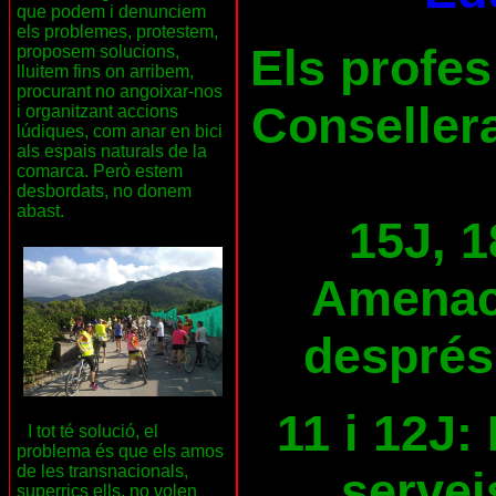
que podem i denunciem
els problemes, protestem,
Els profes
proposem solucions,
lluitem fins on arribem,
procurant no angoixar-nos
Consellera
i organitzant accions
lúdiques, com anar en bici
als espais naturals de la
comarca. Però estem
desbordats, no donem
abast.
15J, 1
Amenace
després
11 i 12J:
I tot té solució, el
problema és que els amos
de les transnacionals,
servei
superrics ells, no volen