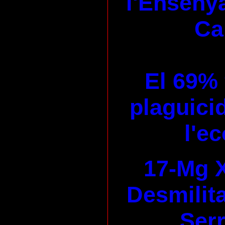
l'Enseny
Ca
El 69% 
plaguicid
l'e
17-Mg X
Desmilita
Serr