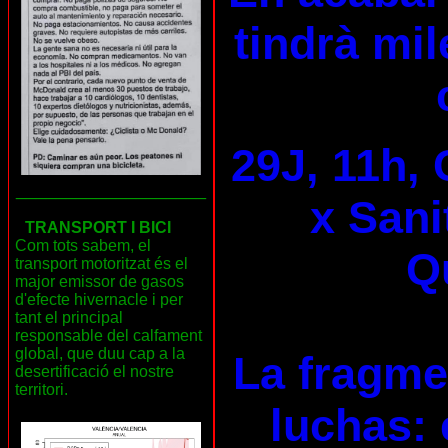
tindrà mil
29J, 11h, 
___________________
x Sani
TRANSPORT I BICI
Com tots sabem, el
Qu
transport motoritzat és el
major emissor de gasos
d'efecte hivernacle i per
tant el principal
responsable del calfament
global, que duu cap a la
La fragme
desertificació el nostre
territori.
luchas: 