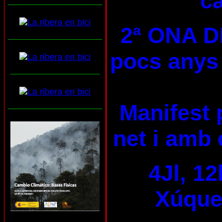
ca
___________________
2ª ONA D
___________________
pocs anys 
__________________
___________________
Manifest 
net i amb 
4Jl, 12
Xúquer
___________________