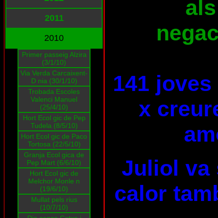
als
2011
negaci
2010
Primer passeig Alzira
(3/1/10)
Via Verda Carcaixent-
141 joves
D nia (30/1/10)
Trobada Escoles
Valenci Manuel
x creur
(25/4/10)
Hort Ecol gic de Pep
Tudela (8/5/10)
am
Hort Ecol gic de Paco
Tortosa (22/5/10)
Granja Ecol gica de
Juliol va
Pep Mart (6/6/10)
Hort Ecol gic de
Melchor Monle n
calor tam
(19/6/10)
Mullat pels rius
(10/7/10)