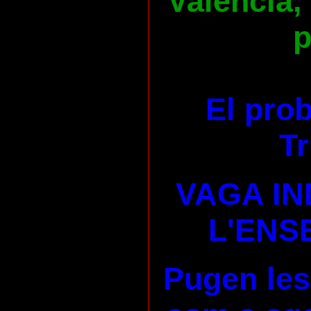
València,
p
El pro
Tr
VAGA IN
L'ENS
Pugen les