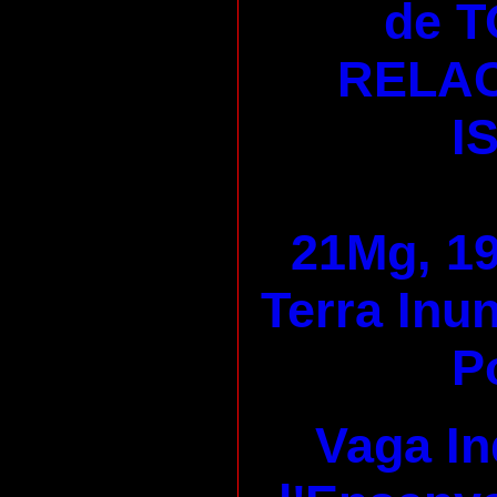
de T
RELAC
I
21Mg, 19
Terra Inu
P
Vaga In