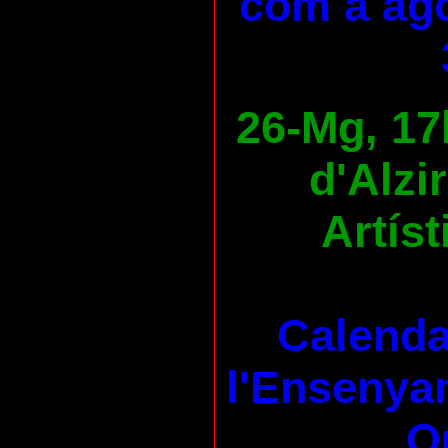
com a ago
26-Mg, 17
d'Alzi
Artíst
Calenda
l'Ensenya
Qu