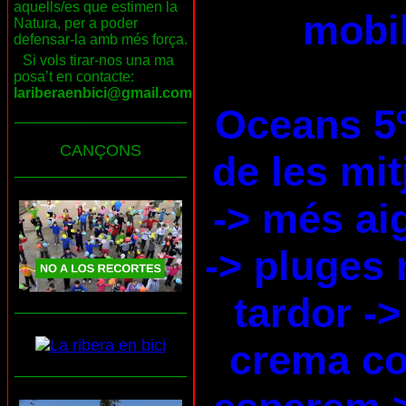
aquells/es que estimen la
mobil
Natura, per a poder
defensar-la amb més força.
Si vols tirar-nos una ma
posa’t en contacte:
lariberaenbici@gmail.com
Oceans 5
___________________
CANÇONS
de les mi
___________________
-> més ai
-> pluges 
tardor ->
___________________
crema co
___________________