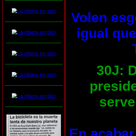
Volen esg
___________________
igual que
__________________
___________________
30J: D
preside
___________________
serve
___________________
En acabar 