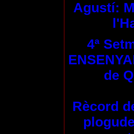
Agustí: M
l'H
4ª Set
ENSENYA
de 
Rècord de
plogudes