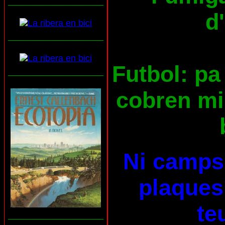
___________________
d
___________________
Futbol: pa 
___________________
cobren mil
Ni camps 
plaques 
te
___________________