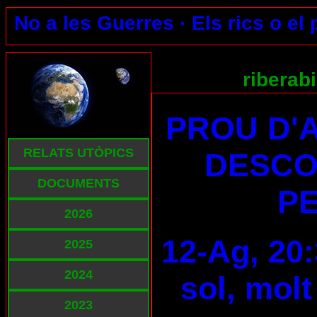
No a les Guerres ·
Els rics o el
riberab
PROU D'
RELATS UTÒPICS
DESCO
DOCUMENTS
PE
2026
12-Ag, 20:
2025
2024
sol, molt
2023