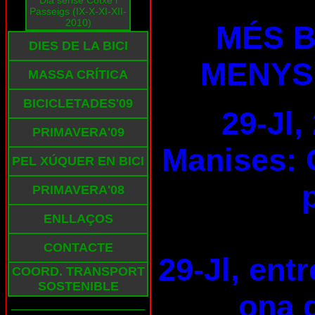
Dia sense Cotxe i
Passeigs (IX-X-XI-XII-
2010)
MÉS B
DIES DE LA BICI
MENYS
MASSA CRÍTICA
BICICLETADES'09
29-Jl,
PRIMAVERA'09
Manises: 
PEL XÚQUER EN BICI
PRIMAVERA'08
ENLLAÇOS
CONTACTE
29-Jl, ent
COORD. TRANSPORT
SOSTENIBLE
ona d
___________________