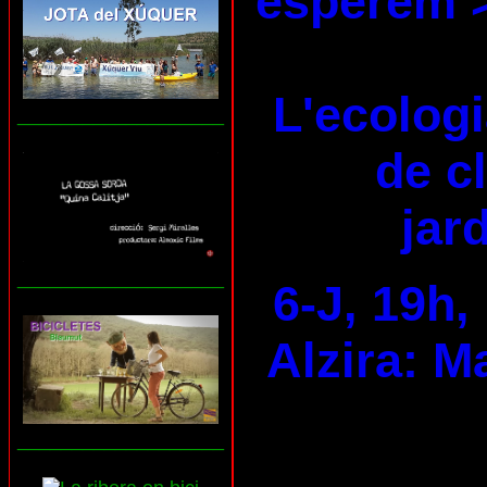
esperem 
L'ecologi
___________________
de c
jard
___________________
6-J, 19h,
Alzira: M
___________________