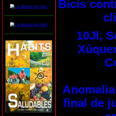
Bicis cont
___________________
cl
___________________
10Jl, S
Xúquer 
C
Anomalia 
final de 