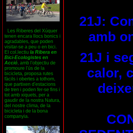
21J: Com
Les Riberes del Xúquer
amb on
tenen encara llocs bonics i
agradables, que poden
visitar-se a peu o en bici.
El col.lectiu
la Ribera en
21J i se
Bici-Ecologistes en
Acció
, amb l'objectiu de
calor, 
promoure l'ús de la
bicicleta, proposa rutes
fàcils i obertes a tothom,
deixe
que partixen d'estacions
de tren i poden fer-se fins i
tot amb xiquets, per a
gaudir de la nostra Natura,
del nostre clima, de la
bicicleta i de la bona
CON
companyia.