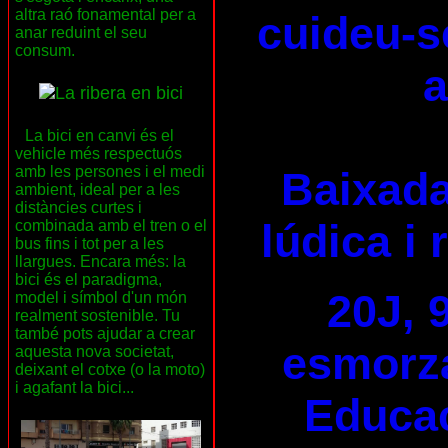
altra raó fonamental per a
cuideu-se
anar reduint el seu
consum.
a
La bici en canvi és el
vehicle més respectuós
amb les persones i el medi
Baixada
ambient, ideal per a les
distàncies curtes i
lúdica i 
combinada amb el tren o el
bus fins i tot per a les
llargues. Encara més: la
bici és el paradigma,
20J, 
model i símbol d'un món
realment sostenible. Tu
també pots ajudar a crear
esmorza
aquesta nova societat,
deixant el cotxe (o la moto)
i agafant la bici...
Educac