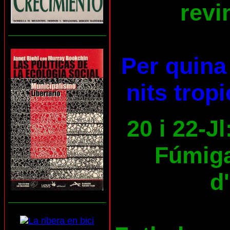
revi
___________________
Per quina 
nits trop
20 i 22-Jl
Fúmiga
d
___________________