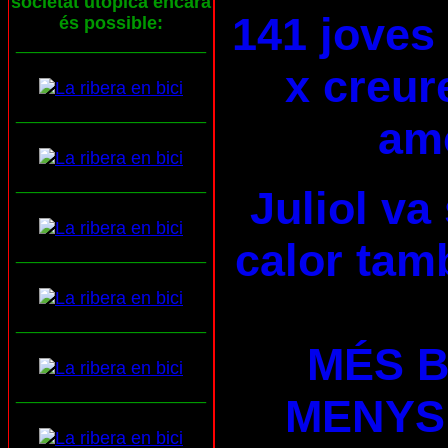
societat utòpica encara
141 joves
és possible:
___________________
x creur
___________________
am
___________________
Juliol va
calor tam
___________________
___________________
MÉS B
___________________
MENYS