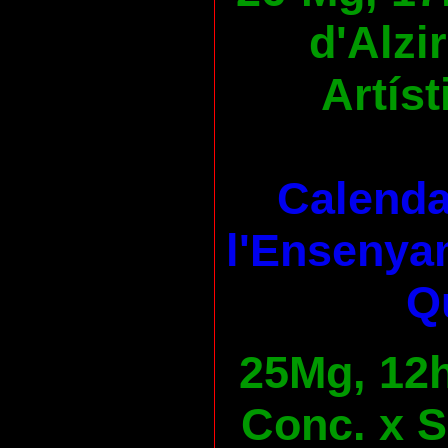
d'Alzi
Artíst
Calenda
l'Ensenya
Qu
25Mg, 12h
Conc. x S