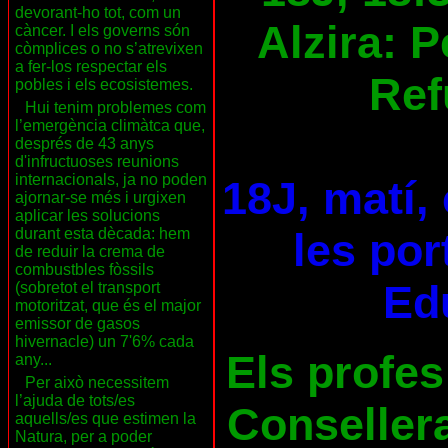
devorant-ho tot, com un
Alzira: 
càncer. I els governs són
còmplices o no s’atrevixen
a fer-los respectar els
Ref
pobles i els ecosistemes.
Hui tenim problemes com
l’emergència climàtca que,
després de 43 anys
d'infructuoses reunions
internacionals, ja no poden
18J, matí,
ajornar-se més i urgixen
aplicar les solucions
durant esta dècada: hem
les por
de reduir la crema de
combustbles fòssils
Ed
(sobretot el transport
motoritzat, que és el major
emissor de gasos
hivernacle) un 7'6% cada
Els profes
any...
Per això necessitem
l’ajuda de tots/es
Consellera
aquells/es que estimen la
Natura, per a poder