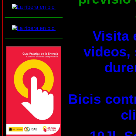
___________________
Visita
___________________
videos, 
dure
Bicis cont
cl