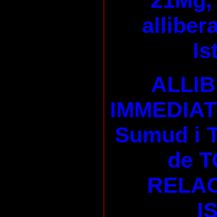
21Mg, 
alliber
Is
ALLI
IMMEDIAT 
Sumud i
de T
RELAC
I