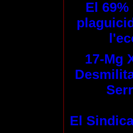
El 69% 
plaguicid
l'e
17-Mg X
Desmilita
Serr
El Sindica