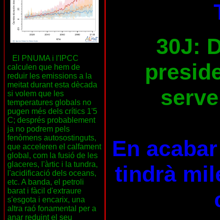
30J: D
El PNUMA i l'IPCC
preside
calculen que hem de
reduir les emissions a la
meitat durant esta dècada
serve
si volem que les
temperatures globals no
pugen més dels crítics 1'5
C; després probablement
ja no podrem pels
fenòmens autosostinguts,
En acabar 
que acceleren el calfament
global, com la fusió de les
glaceres, l'àrtic i la tundra,
tindrà mil
l'acidificació dels oceans,
etc. A banda, el petroli
barat i fàcil d'extraure
s'esgota i encarix, una
altra raó fonamental per a
anar reduint el seu