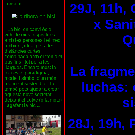
29J, 11h, 
consum.
x Sani
La bici en canvi és el
Qu
vehicle més respectuós
amb les persones i el medi
ambient, ideal per a les
distàncies curtes i
combinada amb el tren o el
bus fins i tot per a les
La fragme
llargues. Encara més: la
bici és el paradigma,
model i símbol d'un món
luchas: 
realment sostenible. Tu
també pots ajudar a crear
aquesta nova societat,
s
deixant el cotxe (o la moto)
i agafant la bici...
28J, 19h, 