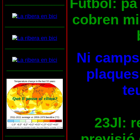
Futbol: pa 
___________________
cobren mil
___________________
___________________
Ni camps 
__________________
plaques 
te
23Jl: 
___________________
previsió 