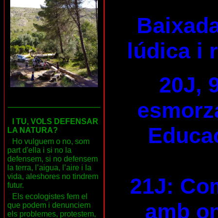
Baixada
lúdica i 
20J, 
esmorza
___________________
I TU, VOLS DEFENSAR
Educac
LA NATURA?
Ho vulguem o no, som
part d'ella i si no la
defensem, si no defensem
la terra, l’aigua, l’aire i la
vida, aleshores no tindrem
21J: Com
futur.
Els ecologistes fem el
amb on
que podem i denunciem
els problemes, protestem,