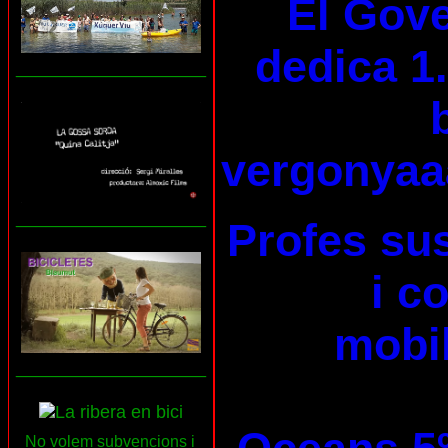
El Gove
dedica 1.
___________________
vergonyaa
___________________
Profes su
i c
mobil
___________________
No volem subvencions i