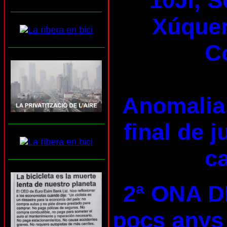
10Jl, S
__________________
Xúquer 
___________________
C
Anomalia 
___________________
final de 
ca
___________________
2ª ONA D
pocs anys 