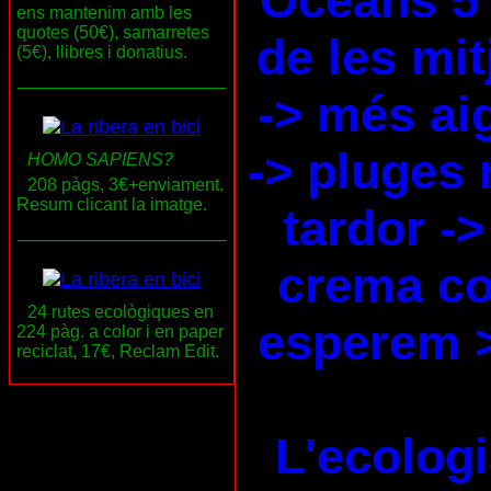
Oceans 5
ens mantenim amb les
quotes (50€), samarretes
de les mi
(5€), llibres i donatius.
___________________
-> més ai
-> pluges 
HOMO SAPIENS?
208 pàgs, 3€+enviament.
Resum clicant la imatge.
tardor ->
___________________
crema co
24 rutes ecològiques en
esperem 
224 pàg. a color i en paper
reciclat, 17€, Reclam Edit.
L'ecologi