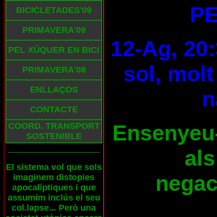
PE
BICICLETADES'09
PRIMAVERA'09
12-Ag, 20:
PEL XÚQUER EN BICI
sol, molt
PRIMAVERA'08
ENLLAÇOS
n
CONTACTE
Ensenyeu-l
COORD. TRANSPORT
SOSTENIBLE
___________________
als
El sistema vol que sols
negaci
imaginem distopies
apocalíptiques i que
assumim inclús el seu
col.lapse... Però una