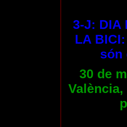
3-J: DI
LA BICI:
són 
30 de ma
València,
p