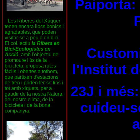
Paiporta:
Les Riberes del Xúquer
tenen encara llocs bonics i
agradables, que poden
visitar-se a peu o en bici.
El col.lectiu
la Ribera en
Customi
Bici-Ecologistes en
Acció
, amb l'objectiu de
promoure l'ús de la
l'Institut
bicicleta, proposa rutes
fàcils i obertes a tothom,
que partixen d'estacions
de tren i poden fer-se fins i
23J i més:
tot amb xiquets, per a
gaudir de la nostra Natura,
del nostre clima, de la
cuideu-se
bicicleta i de la bona
companyia.
a