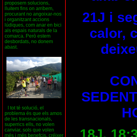
proposem solucions,
lluitem fins on arribem,
21J i se
procurant no angoixar-nos
i organitzant accions
lúdiques, com anar en bici
calor, 
als espais naturals de la
comarca. Però estem
desbordats, no donem
deixe
abast.
CON
SEDENT
H
I tot té solució, el
problema és que els amos
de les transnacionals,
superrics ells, no volen
18J, 18:
canviar, sols que volen
més i més benefcis, créixer