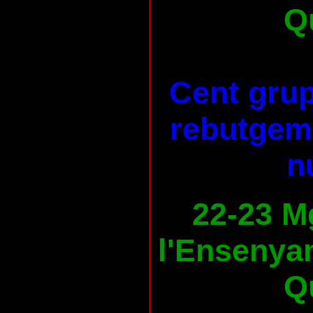
Qu
Cent grup
rebutgem 
n
22-23 M
l'Ensenya
Qu