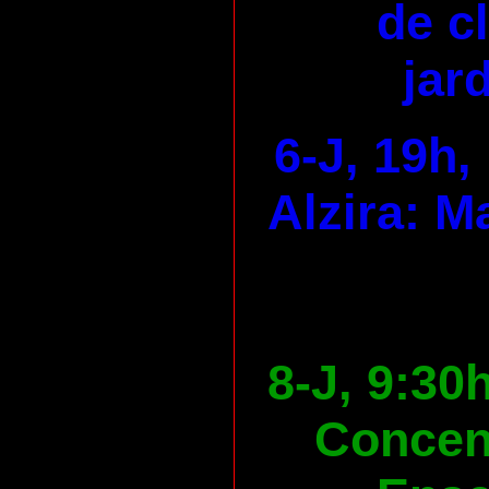
de c
jard
6-J, 19h,
Alzira: M
8-J, 9:30
Concen