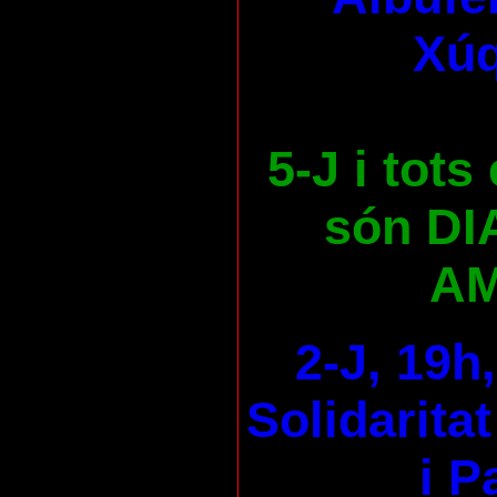
Xúq
5-J i tots
són DI
AM
2-J, 19h
Solidaritat
i P