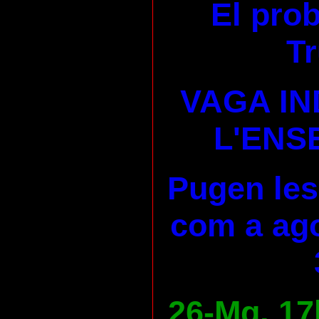
El pro
Tr
VAGA IN
L'ENS
Pugen les
com a ago
26-Mg, 17