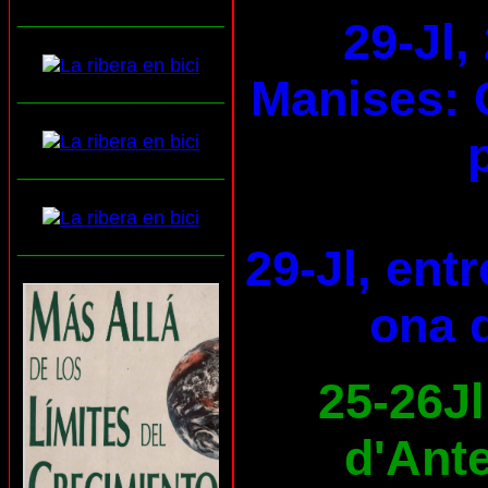
___________________
29-Jl,
Manises: 
___________________
___________________
___________________
29-Jl, ent
ona d
25-26Jl
d'Ante