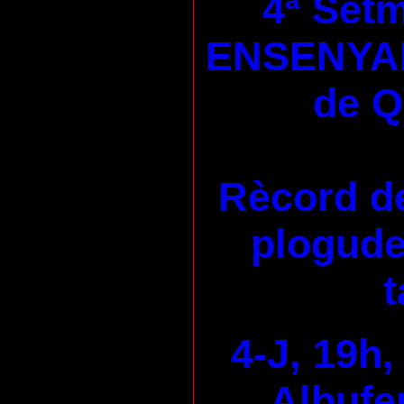
4ª Set
ENSENYA
de 
Rècord de
plogudes
t
4-J, 19h,
Albufer