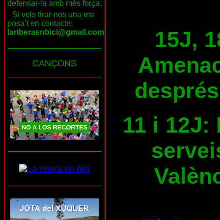
defensar-la amb més força.
Si vols tirar-nos una ma
posa’t en contacte:
15J, 1
lariberaenbici@gmail.com
___________________
Amenace
CANÇONS
___________________
després
11 i 12J:
servei
___________________
Valènc
___________________