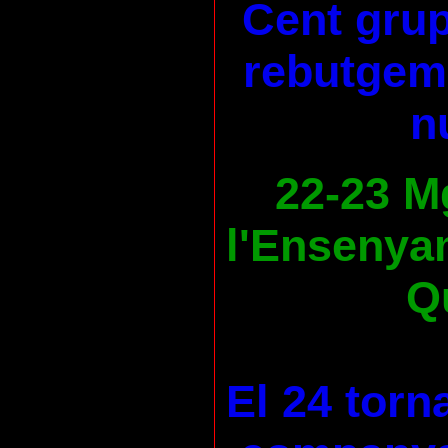
Cent grup
rebutgem 
n
22-23 M
l'Ensenya
Qu
El 24 torn