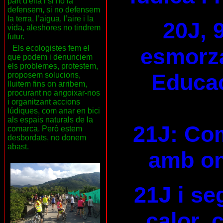
part d'ella i si no la
defensem, si no defensem
la terra, l’aigua, l’aire i la
20J, 
vida, aleshores no tindrem
futur.
Els ecologistes fem el
esmorza
que podem i denunciem
els problemes, protestem,
Educac
proposem solucions,
lluitem fins on arribem,
procurant no angoixar-nos
i organitzant accions
lúdiques, com anar en bici
als espais naturals de la
21J: Com
comarca. Però estem
desbordats, no donem
abast.
amb on
21J i se
calor, 