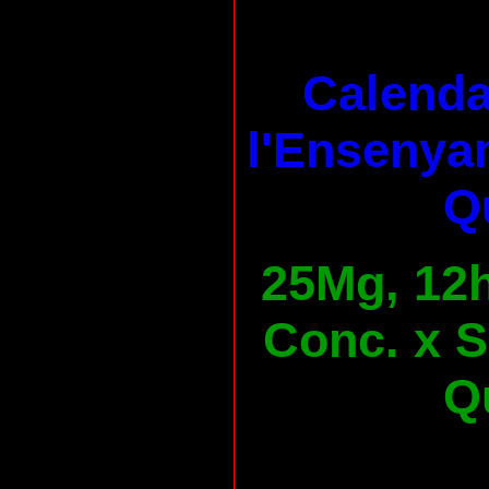
Calenda
l'Ensenya
Qu
25Mg, 12h
Conc. x S
Qu