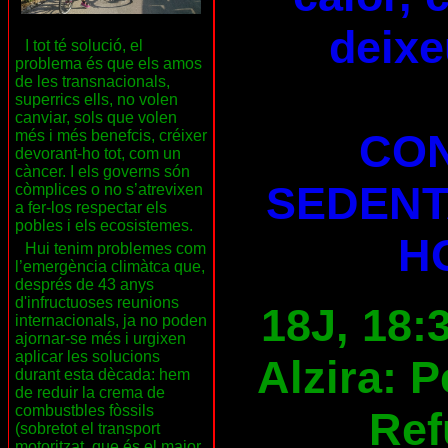
deixe
I tot té solució, el
problema és que els amos
de les transnacionals,
superrics ells, no volen
canviar, sols que volen
CON
més i més benefcis, créixer
devorant-ho tot, com un
càncer. I els governs són
SEDENT
còmplices o no s’atrevixen
a fer-los respectar els
pobles i els ecosistemes.
H
Hui tenim problemes com
l’emergència climàtca que,
després de 43 anys
d'infructuoses reunions
18J, 18:
internacionals, ja no poden
ajornar-se més i urgixen
aplicar les solucions
Alzira: 
durant esta dècada: hem
de reduir la crema de
combustbles fòssils
Ref
(sobretot el transport
motoritzat, que és el major