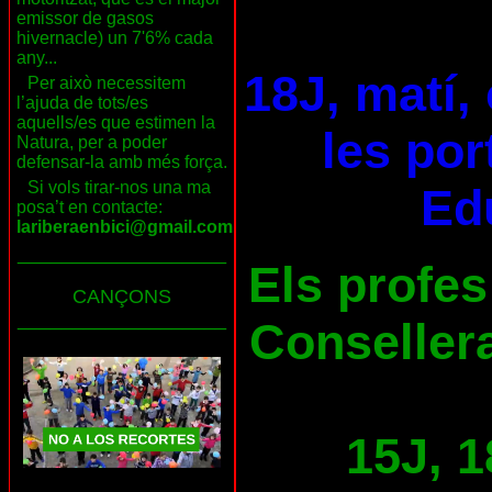
emissor de gasos
hivernacle) un 7'6% cada
any...
18J, matí,
Per això necessitem
l’ajuda de tots/es
aquells/es que estimen la
les por
Natura, per a poder
defensar-la amb més força.
Si vols tirar-nos una ma
Ed
posa’t en contacte:
lariberaenbici@gmail.com
___________________
Els profes
CANÇONS
___________________
Consellera
15J, 1
___________________