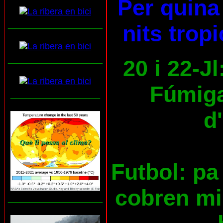
Per quina 
___________________
nits trop
___________________
20 i 22-Jl
Fúmiga
__________________
d
Futbol: pa 
cobren mil
___________________