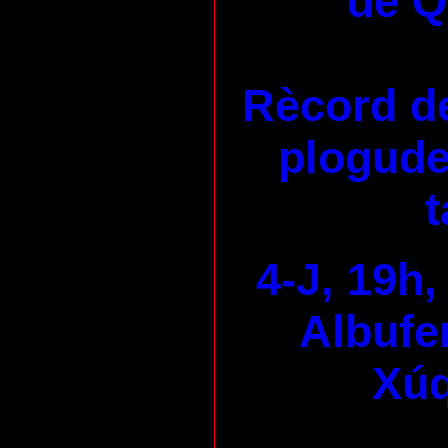
de 
Rècord de
plogudes
t
4-J, 19h,
Albufer
Xúq