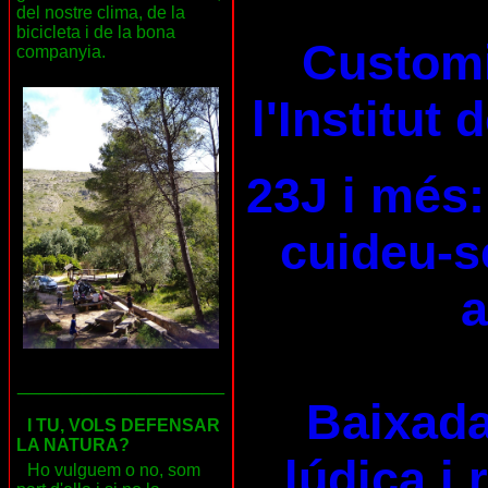
del nostre clima, de la
bicicleta i de la bona
Customi
companyia.
l'Institut
23J i més:
cuideu-se
a
___________________
Baixada
I TU, VOLS DEFENSAR
LA NATURA?
lúdica i 
Ho vulguem o no, som