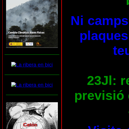
Ni camps 
plaques 
te
___________________
___________________
23Jl: 
previsió 
__________________