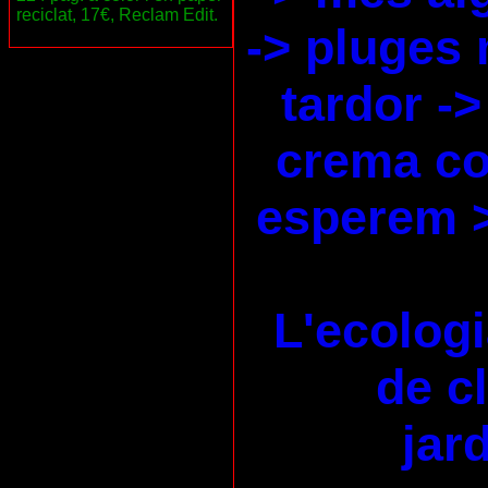
reciclat, 17€, Reclam Edit.
-> pluges 
tardor ->
crema co
esperem 
L'ecologi
de c
jard