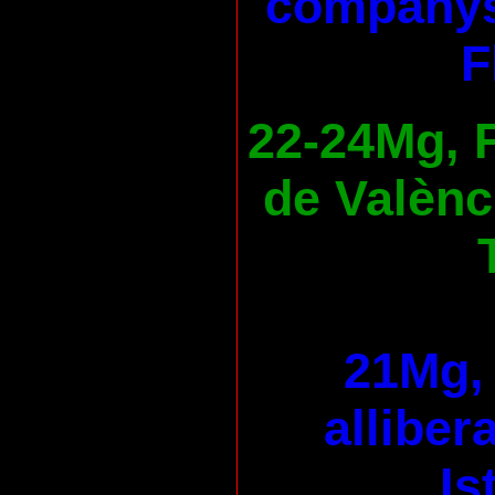
companys
F
22-24Mg, F
de Valènc
21Mg, 
alliber
Is