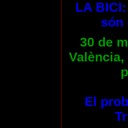
LA BICI:
són 
30 de ma
València,
p
El pro
Tr