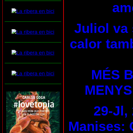
am
___________________
Juliol va
calor tam
___________________
___________________
MÉS B
___________________
MENYS
29-Jl,
Manises: 