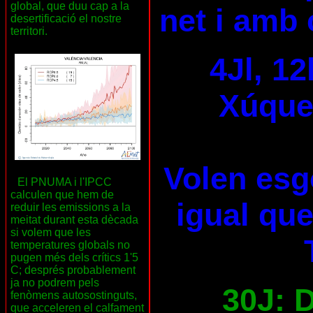
global, que duu cap a la
net i amb 
desertificació el nostre
territori.
4Jl, 12
Xúquer
Volen esg
El PNUMA i l'IPCC
calculen que hem de
igual que
reduir les emissions a la
meitat durant esta dècada
si volem que les
temperatures globals no
pugen més dels crítics 1'5
C; després probablement
ja no podrem pels
30J: D
fenòmens autosostinguts,
que acceleren el calfament