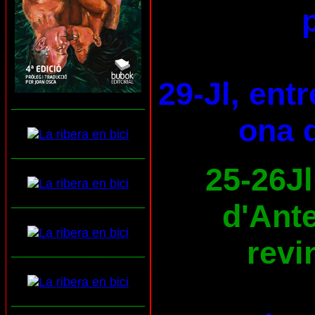
29-Jl, ent
___________________
ona d
___________________
25-26Jl
___________________
d'Ante
revi
___________________
___________________