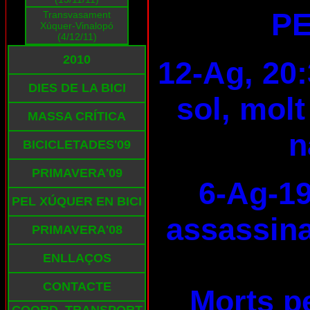
PE
Transvasament
Xúquer-Vinalopó
(4/12/11)
2010
12-Ag, 20:
DIES DE LA BICI
sol, molt
MASSA CRÍTICA
n
BICICLETADES'09
PRIMAVERA'09
6-Ag-19
PEL XÚQUER EN BICI
assassina
PRIMAVERA'08
ENLLAÇOS
CONTACTE
Morts pe