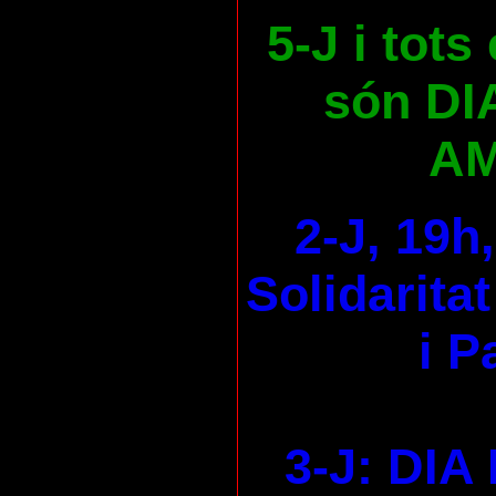
5-J i tots
són DI
AM
2-J, 19h
Solidaritat
i P
3-J: DI