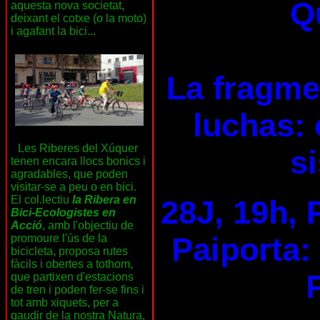
Qu
aquesta nova societat,
deixant el cotxe (o la moto)
i agafant la bici...
La fragme
luchas: 
Les Riberes del Xúquer
s
tenen encara llocs bonics i
agradables, que poden
visitar-se a peu o en bici.
El col.lectiu
la Ribera en
28J, 19h, 
Bici-Ecologistes en
Acció
, amb l'objectiu de
Paiporta:
promoure l'ús de la
bicicleta, proposa rutes
fàcils i obertes a tothom,
que partixen d'estacions
de tren i poden fer-se fins i
tot amb xiquets, per a
gaudir de la nostra Natura,