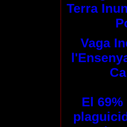
Terra Inu
P
Vaga In
l'Enseny
Ca
El 69% 
plaguicid