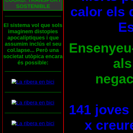
COORD. TRANSPORT
SOSTENIBLE
calor els 
___________________
E
El sistema vol que sols
imaginem distopies
apocalíptiques i que
Ensenyeu-l
assumim inclús el seu
col.lapse... Però una
societat utòpica encara
als
és possible:
___________________
negaci
___________________
141 joves
___________________
x creur
___________________