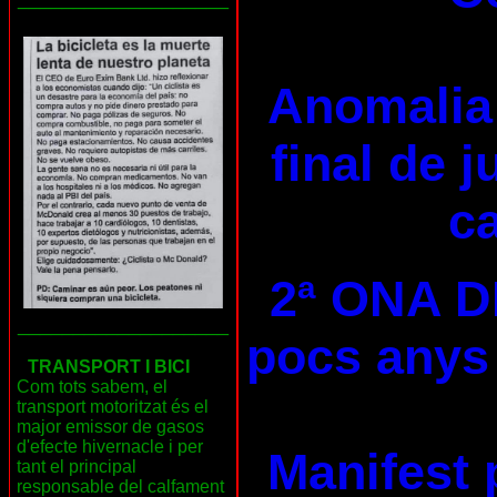
Anomalia 
final de 
ca
2ª ONA D
___________________
pocs anys 
TRANSPORT I BICI
Com tots sabem, el
transport motoritzat és el
major emissor de gasos
d'efecte hivernacle i per
Manifest 
tant el principal
responsable del calfament