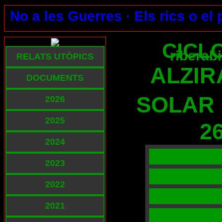
No a les Guerres ·
Els rics o el
CICL
riberab
RELATS UTÒPICS
ALZIR
DOCUMENTS
SOLAR 
2026
2025
26
2024
2023
2022
2021