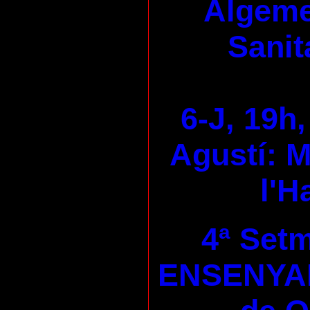
Algeme
Sanit
6-J, 19h,
Agustí: M
l'H
4ª Set
ENSENYA