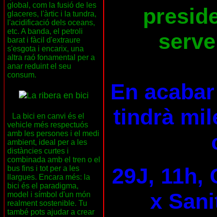
global, com la fusió de les
preside
glaceres, l'àrtic i la tundra,
l'acidificació dels oceans,
etc. A banda, el petroli
serve
barat i fàcil d'extraure
s'esgota i encarix, una
altra raó fonamental per a
anar reduint el seu
consum.
En acabar 
tindrà mil
La bici en canvi és el
vehicle més respectuós
amb les persones i el medi
ambient, ideal per a les
distàncies curtes i
combinada amb el tren o el
29J, 11h, 
bus fins i tot per a les
llargues. Encara més: la
bici és el paradigma,
x Sani
model i símbol d'un món
realment sostenible. Tu
també pots ajudar a crear