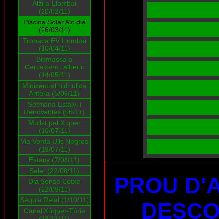
Alzira-Llombai
(20/02/11)
Piscina Solar Alc dia
(26/03/11)
Trobada EV Llombai
(10/04/11)
Biomassa a
Carcaixent i Alberic
(14/05/11)
Minicentral hidr ulica
Antella (5/06/11)
Setmana Estalvi i
Renovables (06/11)
Mullat pel X quer
(10/07/11)
Via Verda Ulls Negres
(19/07/11)
Estany (7/08/11)
Saler (22/08/11)
PROU D'
Dia Sense Cotxe
(22/09/11)
Sèquia Reial (1/10/11)
DESCO
Canal Xúquer-Túria
(13/11/11)