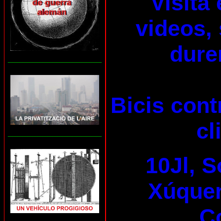
Visita
videos, 
dure
___________________
Bicis cont
cl
___________________
10Jl, S
Xúquer 
C
___________________