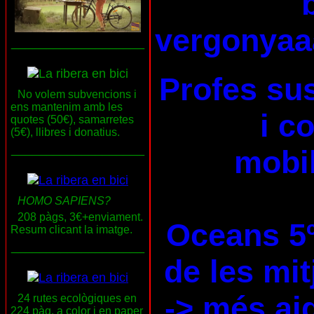
vergonyaa
___________________
Profes su
No volem subvencions i
ens mantenim amb les
i c
quotes (50€), samarretes
(5€), llibres i donatius.
___________________
mobil
HOMO SAPIENS?
208 pàgs, 3€+enviament.
Oceans 5
Resum clicant la imatge.
___________________
de les mi
-> més ai
24 rutes ecològiques en
224 pàg. a color i en paper