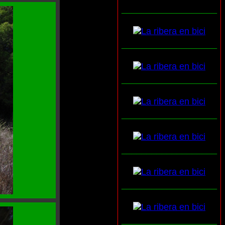
___________________
___________________
___________________
___________________
___________________
___________________
___________________