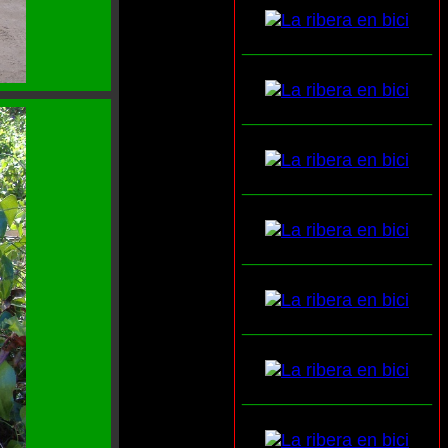
___________________
___________________
___________________
___________________
___________________
___________________