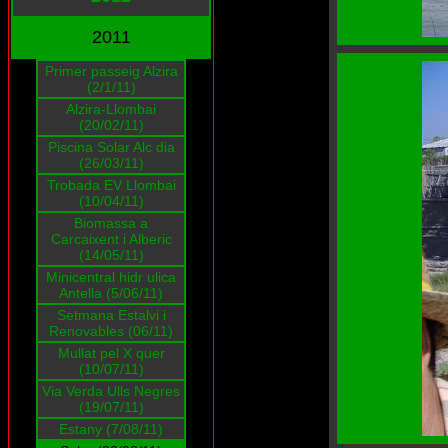
2011
Primer passeig Alzira
(2/1/11)
Alzira-Llombai
(20/02/11)
Piscina Solar Alc dia
(26/03/11)
Trobada EV Llombai
(10/04/11)
Biomassa a
Carcaixent i Alberic
(14/05/11)
Minicentral hidr ulica
Antella (5/06/11)
Setmana Estalvi i
Renovables (06/11)
Mullat pel X quer
(10/07/11)
Via Verda Ulls Negres
(19/07/11)
Estany (7/08/11)