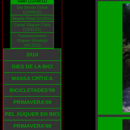
Saler (22/08/11)
Dia Sense Cotxe
(22/09/11)
Sèquia Reial (1/10/11)
Canal Xúquer-Túria
(13/11/11)
Transvasament
Xúquer-Vinalopó
(4/12/11)
2010
DIES DE LA BICI
MASSA CRÍTICA
BICICLETADES'09
PRIMAVERA'09
PEL XÚQUER EN BICI
PRIMAVERA'08