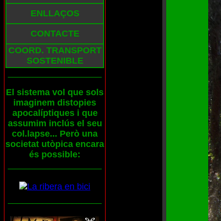
ENLLAÇOS
CONTACTE
COORD. TRANSPORT
SOSTENIBLE
___________________
El sistema vol que sols
imaginem distopies
apocalíptiques i que
assumim inclús el seu
col.lapse... Però una
societat utòpica encara
és possible:
___________________
___________________