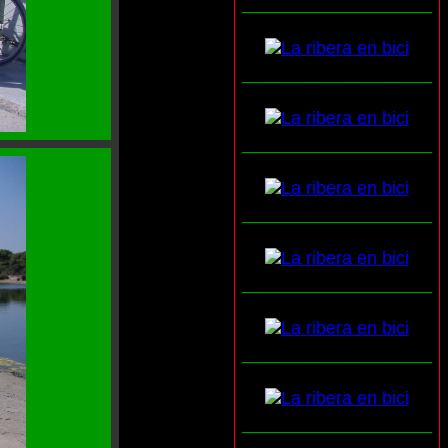
___________________
___________________
___________________
___________________
___________________
___________________
___________________