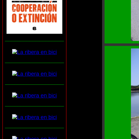
___________________
___________________
___________________
___________________
___________________