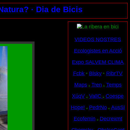
 Natura?
· Dia de Bicis
VIDEOS NOSTRES
Ecologistes en Acció
Expo SALVEM CLIMA
Fcbk
·
Blsky
·
RibrTV
Maps
.
Tren
.
Temps
XúqV
.
VallC
.
Coespe
Hope!
.
PedrNo
.
AusSi
Ecofemin
.
Decrexmt