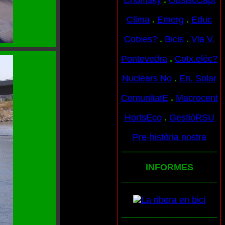
Chomsky
.
ObslscCapt
Clima
.
Emerg
.
Educ
Cotxes?
.
Bicis
.
Via V.
Pontevedra
.
Cotx.elèc?
Nuclears No
.
En. Solar
ComunitatE
.
Macrocent
HortsEco
.
GestióRSU
Pre-història nostra
___________________
INFORMES
___________________
___________________