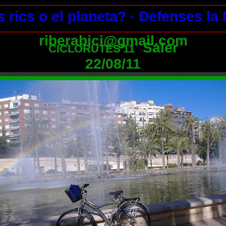
s rics o el planeta?
· Defenses la
riberabici@gmail.com
Saler
CICLORUTES'11
22/08/11