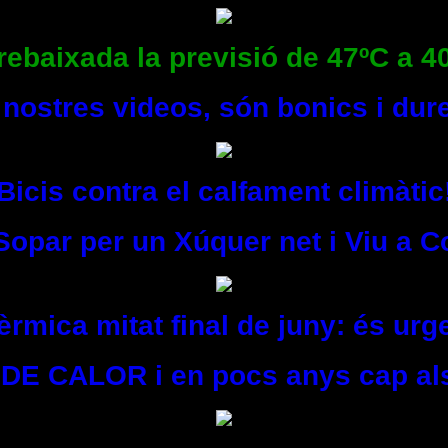
rebaixada la previsió de 47ºC a 40
s nostres videos, són bonics i du
Bicis contra el calfament climàtic
 Sopar per un Xúquer net i Viu a C
rmica mitat final de juny: és urg
DE CALOR i en pocs anys cap als