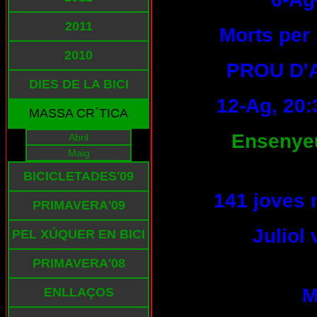
2011
Morts per 
2010
PROU D'
DIES DE LA BICI
12-Ag, 20:
MASSA CR´TICA
Ensenyeu-
Abril
Maig
BICICLETADES'09
141 joves 
PRIMAVERA'09
Juliol
PEL XÚQUER EN BICI
PRIMAVERA'08
M
ENLLAÇOS