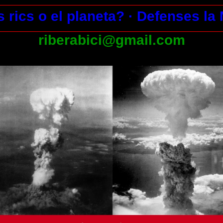
s rics o el planeta?
· Defenses la
riberabici@gmail.com