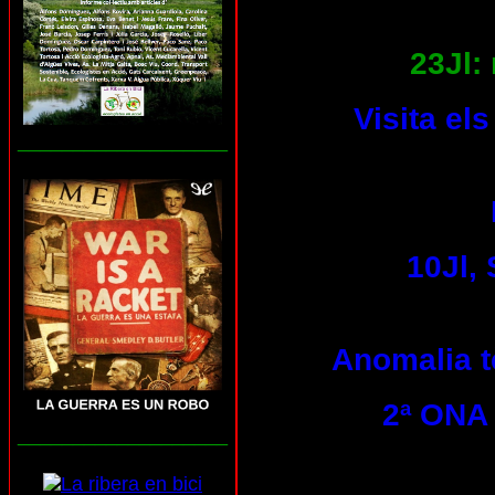
23Jl: 
Visita el
___________________
10Jl,
Anomalia tè
2ª ONA 
___________________