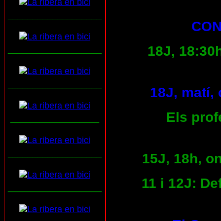
___________________
CON
18J, 18:30
___________________
___________________
18J, matí,
Els prof
__________________
___________________
15J, 18h, o
11 i 12J: D
___________________