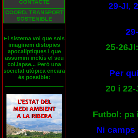
CONTACTE
29-Jl,
COORD. TRANSPORT
SOSTENIBLE
___________________
29-
El sistema vol que sols
imaginem distopies
25-26Jl:
apocalíptiques i que
assumim inclús el seu
col.lapse... Però una
societat utòpica encara
Per qui
és possible:
___________________
20 i 22-
Futbol: pa 
Ni camps 