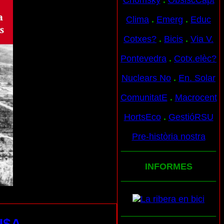
Chomsky
.
ObslscCapt
Clima
.
Emerg
.
Educ
Cotxes?
.
Bicis
.
Via V.
Pontevedra
.
Cotx.elèc?
Nuclears No
.
En. Solar
ComunitatE
.
Macrocent
HortsEco
.
GestióRSU
Pre-història nostra
___________________
INFORMES
___________________
___________________
$A...