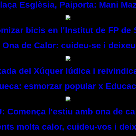
Plaça Esglèsia, Paiporta: Mani Ma
mizar bicis en l'Institut de FP de
 Ona de Calor: cuideu-se i deixeu
ada del Xúquer lúdica i reivindic
Sueca: esmorzar popular x Educac
J: Comença l'estiu amb ona de cal
nts molta calor, cuideu-vos i dei