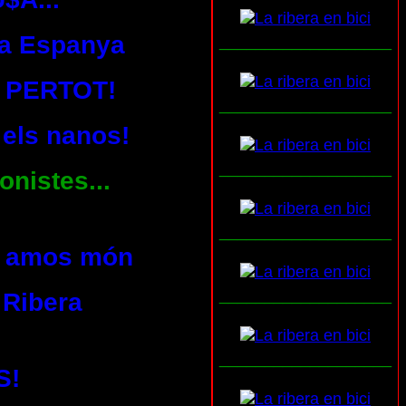
s a Espanya
___________________
 PERTOT!
___________________
 els nanos!
___________________
onistes...
___________________
ls amos món
___________________
 Ribera
___________________
S!