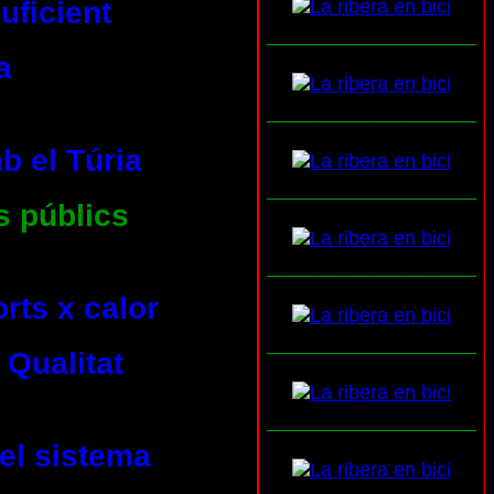
uficient
___________________
a
___________________
b el Túria
___________________
s públics
___________________
rts x calor
___________________
 Qualitat
___________________
del sistema