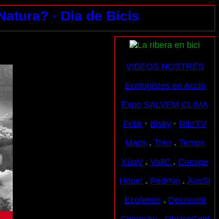
 Natura?
· Dia de Bicis
VIDEOS NOSTRES
Ecologistes en Acció
Expo SALVEM CLIMA
Fcbk
·
Blsky
·
RibrTV
Maps
.
Tren
.
Temps
XúqV
.
VallC
.
Coespe
Hope!
.
PedrNo
.
AusSi
Ecofemin
.
Decrexmt