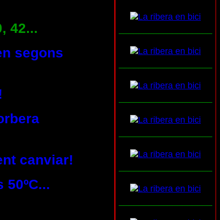
, 42...
___________________
ren segons
___________________
!
___________________
orbera
___________________
ent canviar!
___________________
 50ºC...
___________________