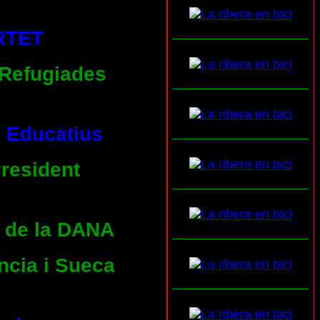
___________________
RTET
 Refugiades
___________________
s Educatius
___________________
President
___________________
s de la DANA
___________________
ncia i Sueca
___________________