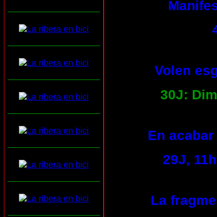
Manifes
___________________
___________________
Volen esg
___________________
30J: Dim
___________________
En acabar 
___________________
29J, 11h
___________________
La fragmen
___________________