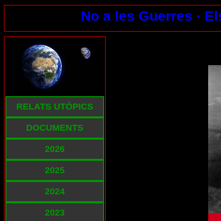
No a les Guerres ·
El
RELATS UTÒPICS
DOCUMENTS
2026
2025
2024
2023