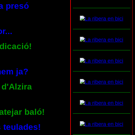
a presó
___________________
___________________
r...
ndicació!
___________________
___________________
anem ja?
 d'Alzira
___________________
atejar baló!
___________________
 teulades!
___________________