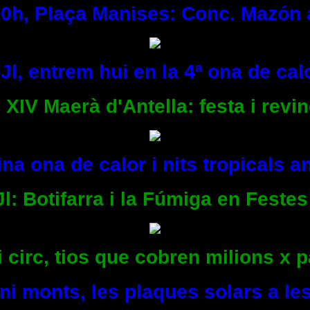
 20h, Plaça Manises: Conc. Mazón 
Jl, entrem hui en la 4ª ona de calo
 XIV Maerà d'Antella: festa i revi
na ona de calor i nits tropicals 
Jl: Botifarra i la Fúmiga en Festes
i circ, tios que cobren milions x p
ni monts, les plaques solars a les