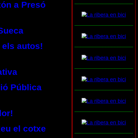
___________________
zón a Presó
___________________
 Sueca
 els autos!
___________________
___________________
ativa
ió Pública
___________________
___________________
or!
xeu el cotxe
___________________