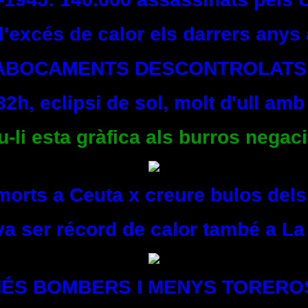
l'excés de calor els darrers any
ABOCAMENTS DESCONTROLATS
32h, eclipsi de sol, molt d'ull amb
li esta gràfica als burros negaci
morts a Ceuta x creure bulos de
 va ser récord de calor també a La
ÉS BOMBERS I MENYS TORERO