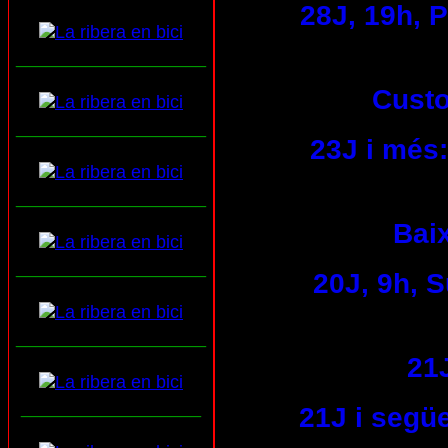
28J, 19h, 
___________________
Custo
___________________
23J i més:
___________________
Baix
___________________
20J, 9h, 
___________________
21
__________________
21J i següe