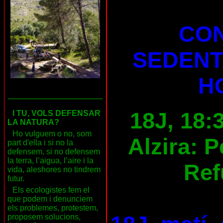
CON
SEDENT
H
___________________
18J, 18:
I TU, VOLS DEFENSAR
LA NATURA?
Ho vulguem o no, som
Alzira: 
part d'ella i si no la
defensem, si no defensem
la terra, l’aigua, l’aire i la
Ref
vida, aleshores no tindrem
futur.
Els ecologistes fem el
que podem i denunciem
els problemes, protestem,
proposem solucions,