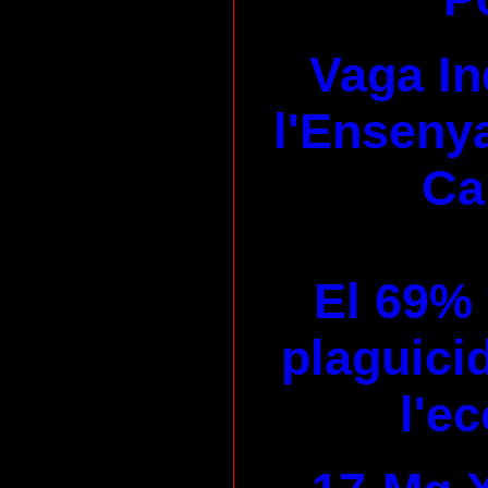
Vaga In
l'Enseny
Ca
El 69% 
plaguicid
l'e