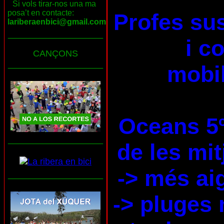
Si vols tirar-nos una ma
posa’t en contacte:
Profes su
lariberaenbici@gmail.com
___________________
i c
CANÇONS
___________________
mobil
Oceans 5
___________________
de les mi
-> més ai
___________________
-> pluges 