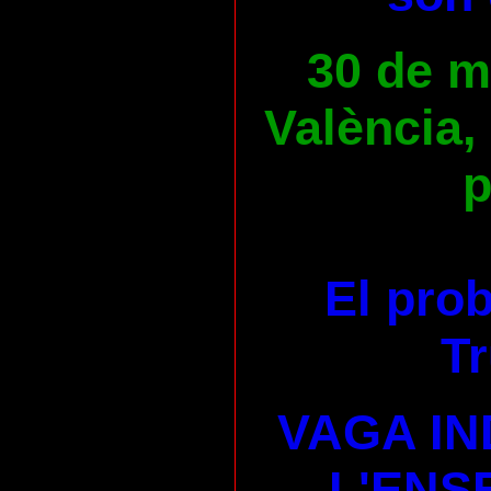
30 de ma
València,
p
El pro
Tr
VAGA IN
L'ENS