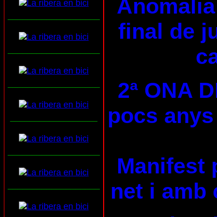
Anomalia 
___________________
final de 
ca
___________________
2ª ONA D
___________________
pocs anys 
__________________
___________________
Manifest 
net i amb 
___________________