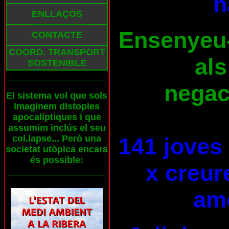
n
ENLLAÇOS
Ensenyeu-l
CONTACTE
COORD. TRANSPORT
als
SOSTENIBLE
___________________
negaci
El sistema vol que sols
imaginem distopies
apocalíptiques i que
assumim inclús el seu
col.lapse... Però una
141 joves
societat utòpica encara
és possible:
x creur
___________________
am