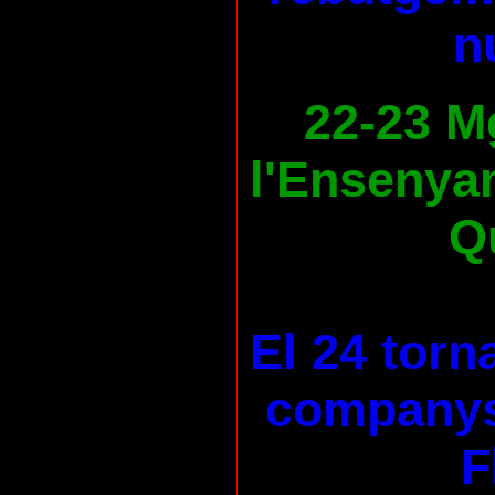
n
22-23 M
l'Ensenya
Qu
El 24 torn
companys
F