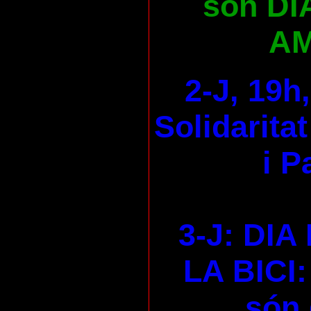
són DI
AM
2-J, 19h
Solidaritat
i P
3-J: DI
LA BICI:
són 