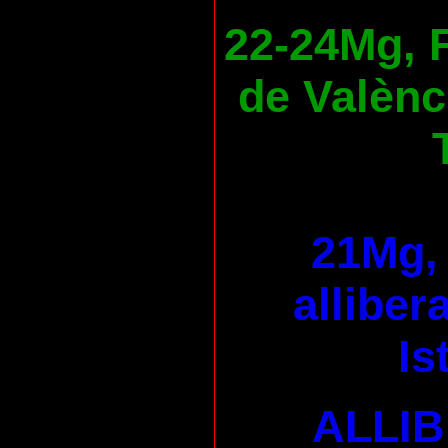
22-24Mg, F
de Valènc
21Mg, 
alliber
Is
ALLI