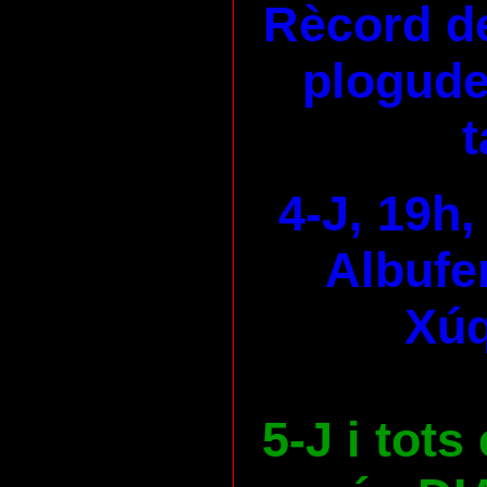
Rècord de
plogudes
t
4-J, 19h,
Albufer
Xúq
5-J i tots