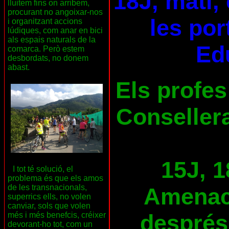
18J, matí,
lluitem fins on arribem,
procurant no angoixar-nos
les por
i organitzant accions
lúdiques, com anar en bici
als espais naturals de la
Ed
comarca. Però estem
desbordats, no donem
abast.
Els profes
Consellera
15J, 1
I tot té solució, el
problema és que els amos
de les transnacionals,
Amenace
superrics ells, no volen
canviar, sols que volen
després
més i més benefcis, créixer
devorant-ho tot, com un