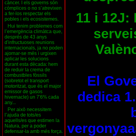
càncer. I els governs són
còmplices o no s’atrevixen
11 i 12J:
a fer-los respectar els
pobles i els ecosistemes.
Hui tenim problemes com
servei
l’emergència climàtca que,
després de 43 anys
d'infructuoses reunions
Valènc
internacionals, ja no poden
ajornar-se més i urgixen
aplicar les solucions
durant esta dècada: hem
de reduir la crema de
combustbles fòssils
El Gove
(sobretot el transport
motoritzat, que és el major
dedica 1.
emissor de gasos
hivernacle) un 7'6% cada
any...
Per això necessitem
l’ajuda de tots/es
aquells/es que estimen la
vergonyaa
Natura, per a poder
defensar-la amb més força.