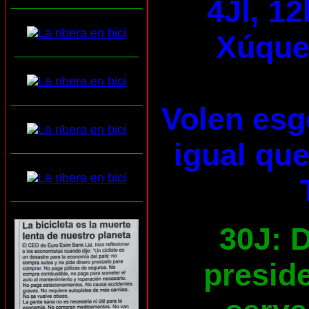
4Jl, 12
___________________
Xúquer
__________________
___________________
Volen esg
igual que
___________________
___________________
30J: D
preside