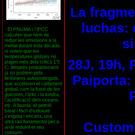
La fragme
luchas: 
El PNUMA i l'IPCC
calculen que hem de
s
reduir les emissions a la
meitat durant esta dècada
si volem que les
temperatures globals no
28J, 19h, 
pugen més dels crítics 1'5
C; després probablement
ja no podrem pels
Paiporta:
fenòmens autosostinguts,
que acceleren el calfament
global, com la fusió de les
glaceres, l'àrtic i la tundra,
l'acidificació dels oceans,
etc. A banda, el petroli
barat i fàcil d'extraure
s'esgota i encarix, una
altra raó fonamental per a
Customi
anar reduint el seu
consum.