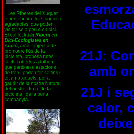
esmorza
Les Riberes del Xúquer
tenen encara llocs bonics i
Educac
agradables, que poden
visitar-se a peu o en bici.
El col.lectiu
la Ribera en
Bici-Ecologistes en
Acció
, amb l'objectiu de
21J: Com
promoure l'ús de la
bicicleta, proposa rutes
fàcils i obertes a tothom,
amb on
que partixen d'estacions
de tren i poden fer-se fins i
tot amb xiquets, per a
gaudir de la nostra Natura,
21J i se
del nostre clima, de la
bicicleta i de la bona
companyia.
calor, 
deixe