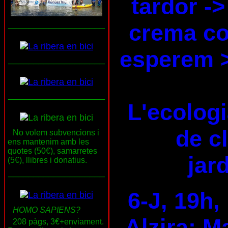
tardor ->
___________________
crema co
esperem 
___________________
___________________
L'ecologi
de c
No volem subvencions i
ens mantenim amb les
quotes (50€), samarretes
jard
(5€), llibres i donatius.
___________________
6-J, 19h,
HOMO SAPIENS?
Alzira: M
208 pàgs, 3€+enviament.