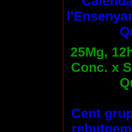
Calenda
l'Ensenya
Qu
25Mg, 12h
Conc. x S
Qu
Cent grup
rebutgem 