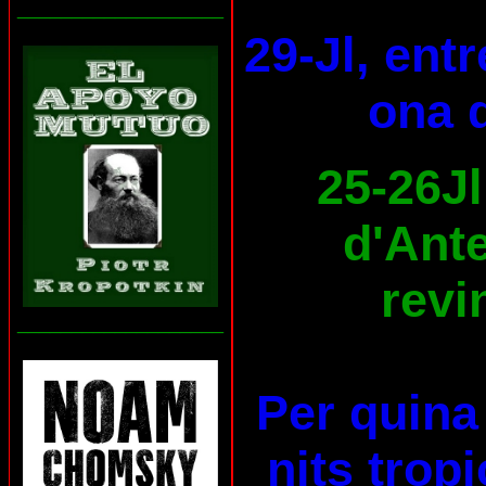
___________________
29-Jl, ent
ona d
25-26Jl
d'Ante
revi
___________________
Per quina 
nits trop