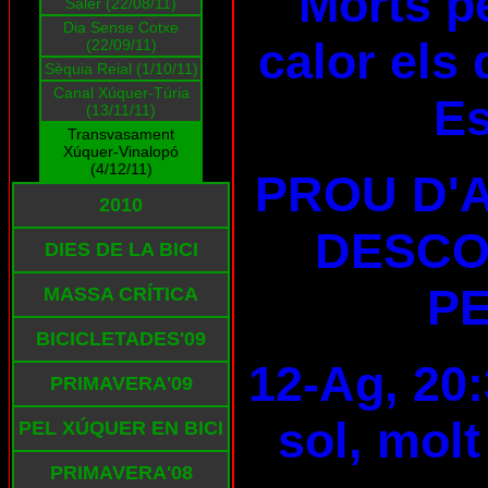
Morts pe
Saler (22/08/11)
Dia Sense Cotxe
calor els 
(22/09/11)
Sèquia Reial (1/10/11)
Canal Xúquer-Túria
E
(13/11/11)
Transvasament
Xúquer-Vinalopó
(4/12/11)
PROU D'
2010
DESCO
DIES DE LA BICI
PE
MASSA CRÍTICA
BICICLETADES'09
12-Ag, 20:
PRIMAVERA'09
sol, molt
PEL XÚQUER EN BICI
PRIMAVERA'08