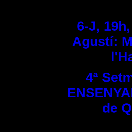
6-J, 19h,
Agustí: M
l'H
4ª Set
ENSENYA
de 