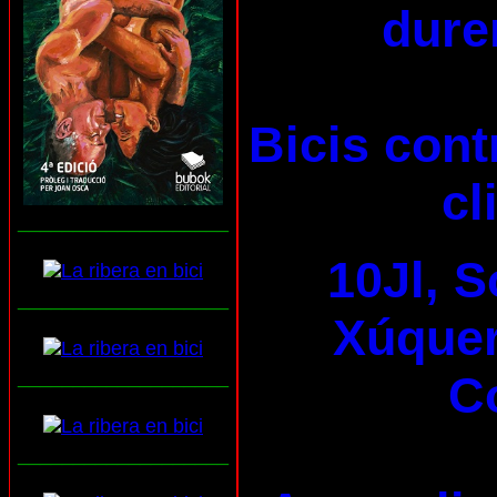
dure
Bicis cont
cl
___________________
10Jl, S
___________________
Xúquer 
___________________
C
___________________