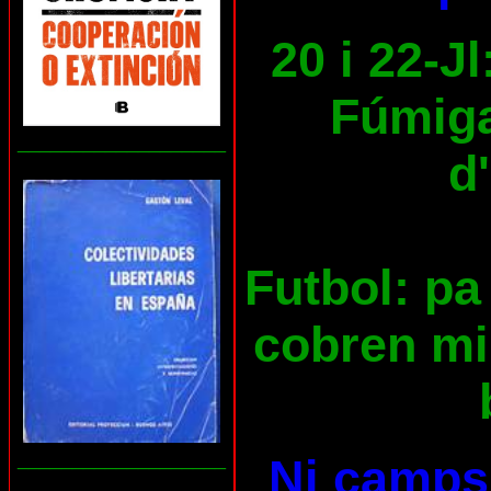
20 i 22-Jl
Fúmiga
___________________
d
Futbol: pa 
cobren mil
___________________
Ni camps 