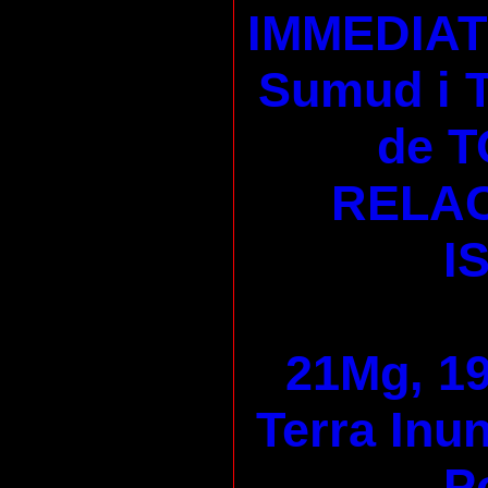
IMMEDIAT 
Sumud i
de T
RELAC
I
21Mg, 19
Terra Inu
P