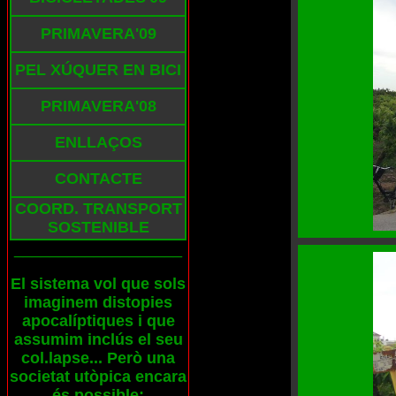
PRIMAVERA'09
PEL XÚQUER EN BICI
PRIMAVERA'08
ENLLAÇOS
CONTACTE
COORD. TRANSPORT
SOSTENIBLE
___________________
El sistema vol que sols
imaginem distopies
apocalíptiques i que
assumim inclús el seu
col.lapse... Però una
societat utòpica encara
és possible: