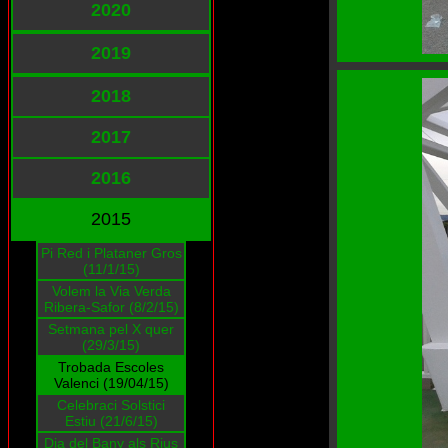
2020
2019
2018
2017
2016
2015
Pi Red i Plataner Gros
(11/1/15)
Volem la Via Verda
Ribera-Safor (8/2/15)
Setmana pel X quer
(29/3/15)
Trobada Escoles
Valenci (19/04/15)
Celebraci Solstici
Estiu (21/6/15)
Dia del Bany als Rius