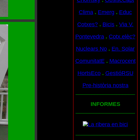
Chomsky
.
ObslscCapt
Clima
.
Emerg
.
Educ
Cotxes?
.
Bicis
.
Via V.
Pontevedra
.
Cotx.elèc?
Nuclears No
.
En. Solar
ComunitatE
.
Macrocent
HortsEco
.
GestióRSU
Pre-història nostra
___________________
INFORMES
___________________
___________________