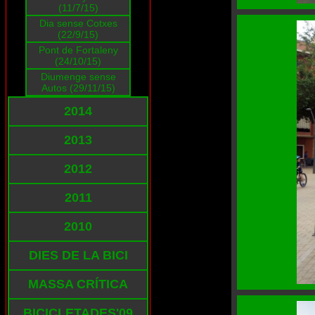
(11/7/15)
Dia sense Cotxes
(22/9/15)
Pont de Fortaleny
(24/10/15)
Diumenge sense
Autos (29/11/15)
2014
2013
2012
2011
2010
DIES DE LA BICI
MASSA CRÍTICA
BICICLETADES'09