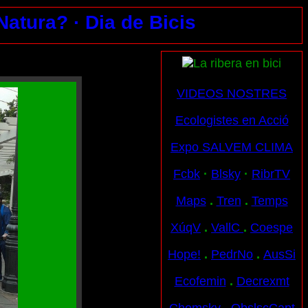
 Natura?
· Dia de Bicis
VIDEOS NOSTRES
Ecologistes en Acció
Expo SALVEM CLIMA
Fcbk
·
Blsky
·
RibrTV
Maps
.
Tren
.
Temps
XúqV
.
VallC
.
Coespe
Hope!
.
PedrNo
.
AusSi
Ecofemin
.
Decrexmt