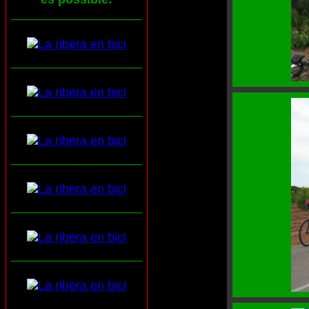
___________________
___________________
___________________
___________________
___________________
___________________
___________________