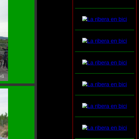
___________________
___________________
___________________
___________________
___________________
___________________
___________________