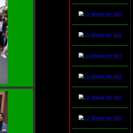
___________________
___________________
___________________
___________________
___________________
___________________
___________________