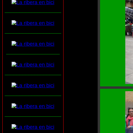
___________________
___________________
__________________
___________________
___________________
___________________