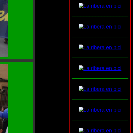
___________________
___________________
___________________
___________________
___________________
___________________