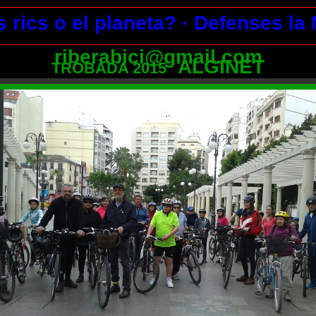
s rics o el planeta?
· Defenses la
riberabici@gmail.com
ALGINET
TROBADA 2015