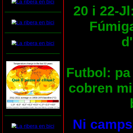
20 i 22-Jl
___________________
Fúmiga
___________________
d
__________________
Futbol: pa 
cobren mil
___________________
Ni camps 