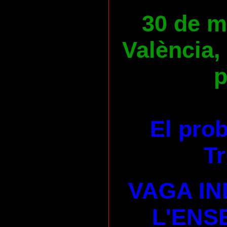
30 de ma
València,
p
El pro
Tr
VAGA IN
L'ENS