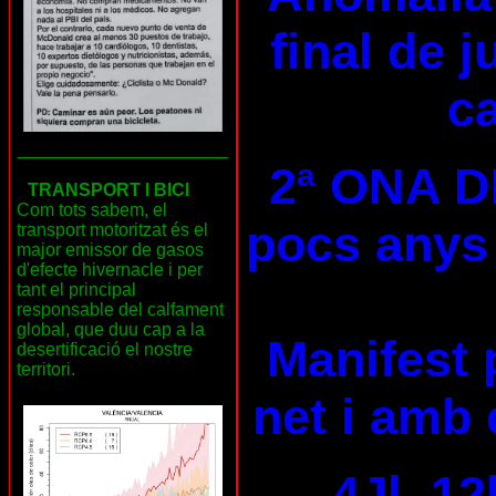
final de 
ca
___________________
2ª ONA D
TRANSPORT I BICI
Com tots sabem, el
pocs anys 
transport motoritzat és el
major emissor de gasos
d'efecte hivernacle i per
tant el principal
responsable del calfament
global, que duu cap a la
Manifest 
desertificació el nostre
territori.
net i amb 
4Jl, 12