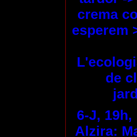
crema co
esperem 
L'ecologi
de c
jard
6-J, 19h,
Alzira: M