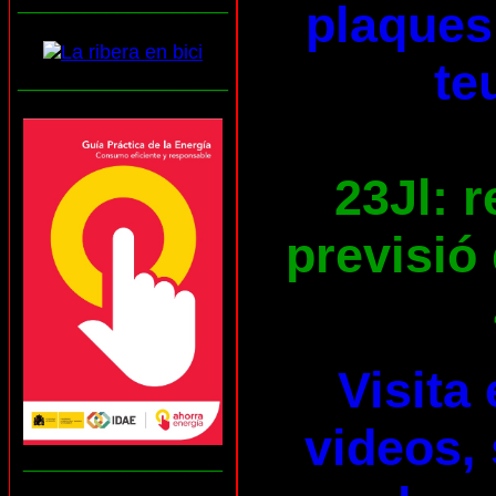
___________________
plaques 
te
___________________
23Jl: 
previsió 
Visita
videos, 
__________________