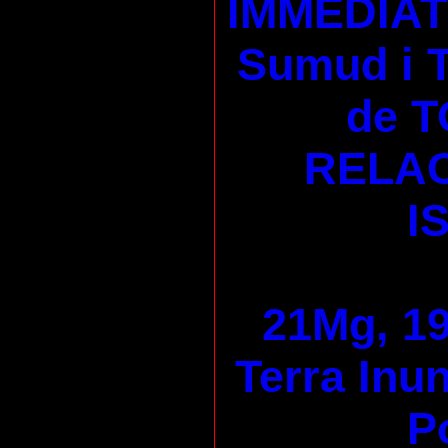
IMMEDIAT 
Sumud i
de T
RELAC
I
21Mg, 19
Terra Inu
P