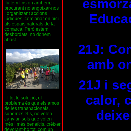
esmorza
lluitem fins on arribem,
procurant no angoixar-nos
i organitzant accions
Educac
lúdiques, com anar en bici
als espais naturals de la
comarca. Però estem
desbordats, no donem
abast.
21J: Com
amb on
21J i se
calor, 
I tot té solució, el
problema és que els amos
de les transnacionals,
deixe
superrics ells, no volen
canviar, sols que volen
més i més benefcis, créixer
devorant-ho tot, com un