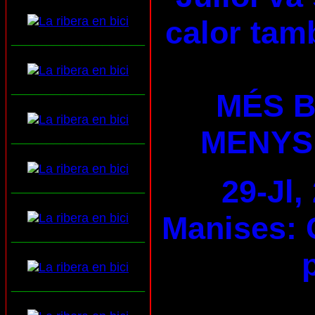
calor tam
___________________
___________________
MÉS B
MENYS
___________________
29-Jl,
___________________
Manises: 
___________________
___________________