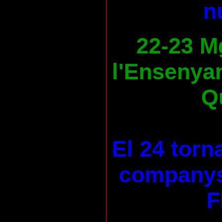
n
22-23 M
l'Ensenya
Qu
El 24 torn
companys
F