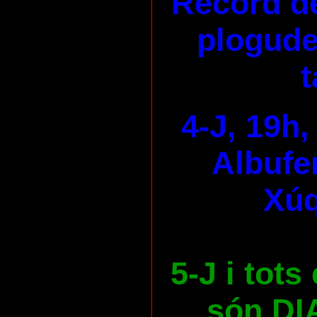
Rècord de
plogudes
t
4-J, 19h,
Albufer
Xúq
5-J i tots
són DI