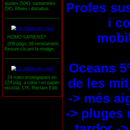
Profes su
quotes (50€), samarretes
(5€), llibres i donatius.
___________________
i c
mobil
HOMO SAPIENS?
208 pàgs, 3€+enviament.
Resum clicant la imatge.
___________________
Oceans 5
24 rutes ecològiques en
de les mi
224 pàg. a color i en paper
reciclat, 17€, Reclam Edit.
-> més ai
-> pluges 
tardor ->