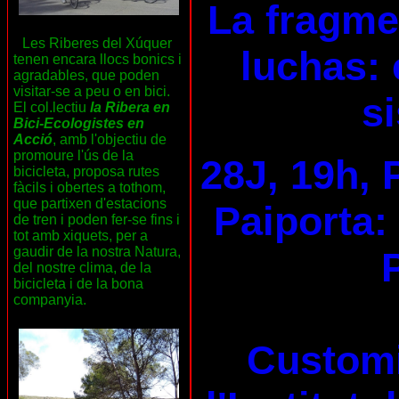
La fragme
Les Riberes del Xúquer
luchas: 
tenen encara llocs bonics i
agradables, que poden
visitar-se a peu o en bici.
s
El col.lectiu
la Ribera en
Bici-Ecologistes en
Acció
, amb l'objectiu de
promoure l'ús de la
28J, 19h, 
bicicleta, proposa rutes
fàcils i obertes a tothom,
que partixen d'estacions
Paiporta:
de tren i poden fer-se fins i
tot amb xiquets, per a
gaudir de la nostra Natura,
del nostre clima, de la
bicicleta i de la bona
companyia.
Customi