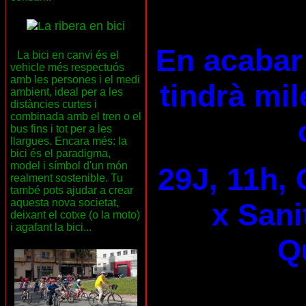
En acabar 
La bici en canvi és el
vehicle més respectuós
amb les persones i el medi
tindrà mil
ambient, ideal per a les
distàncies curtes i
combinada amb el tren o el
bus fins i tot per a les
llargues. Encara més: la
bici és el paradigma,
model i símbol d'un món
29J, 11h, 
realment sostenible. Tu
també pots ajudar a crear
aquesta nova societat,
x Sani
deixant el cotxe (o la moto)
i agafant la bici...
Qu