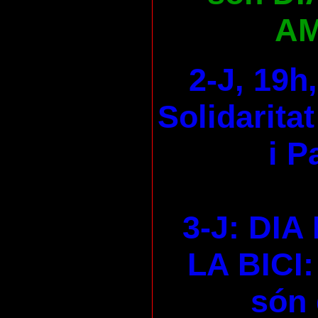
AM
2-J, 19h
Solidaritat
i P
3-J: DI
LA BICI:
són 