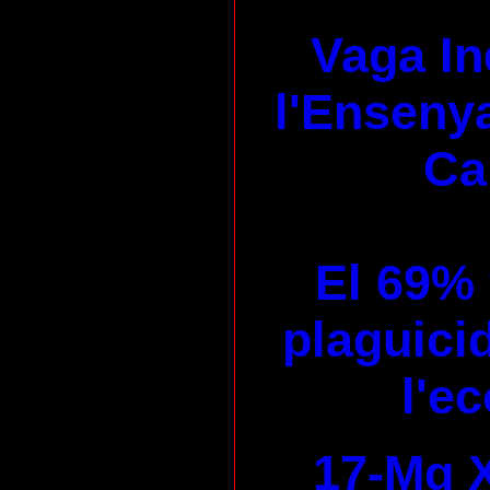
Vaga In
l'Enseny
Ca
El 69% 
plaguicid
l'e
17-Mg X