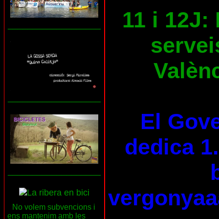
11 i 12J:
___________________
servei
Valènc
___________________
El Gove
dedica 1.
___________________
vergonyaa
No volem subvencions i
ens mantenim amb les