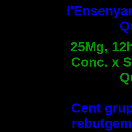
l'Ensenya
Qu
25Mg, 12h
Conc. x S
Qu
Cent grup
rebutgem 