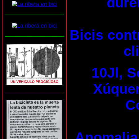
dure
___________________
Bicis cont
___________________
cl
10Jl, S
Xúquer 
___________________
C
Anomalia 