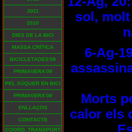
12-Ag, 20:
2011
sol, molt
2010
n
DIES DE LA BICI
MASSA CRÍTICA
6-Ag-19
BICICLETADES'09
assassina
PRIMAVERA'09
PEL XÚQUER EN BICI
Morts pe
PRIMAVERA'08
ENLLAÇOS
calor els 
CONTACTE
E
COORD. TRANSPORT