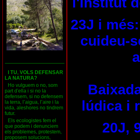
l'Institut
23J i més:
cuideu-se
a
___________________
I TU, VOLS DEFENSAR
LA NATURA?
Baixada
Ho vulguem o no, som
part d'ella i si no la
defensem, si no defensem
lúdica i 
la terra, l’aigua, l’aire i la
vida, aleshores no tindrem
futur.
Els ecologistes fem el
20J, 
que podem i denunciem
els problemes, protestem,
proposem solucions,