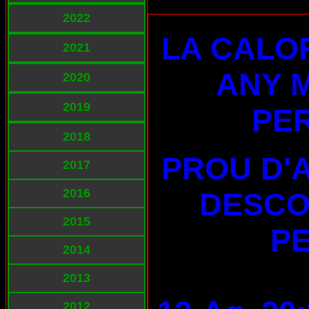
2022
LA CALO
2021
ANY 
2020
2019
PE
2018
PROU D'
2017
2016
DESCO
2015
PE
2014
2013
2012