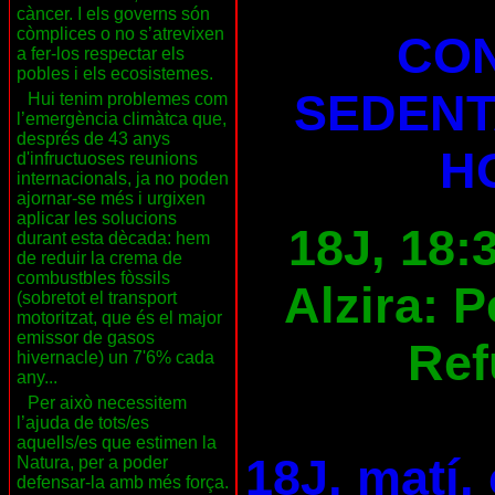
càncer. I els governs són
còmplices o no s’atrevixen
CON
a fer-los respectar els
pobles i els ecosistemes.
SEDENT
Hui tenim problemes com
l’emergència climàtca que,
després de 43 anys
H
d'infructuoses reunions
internacionals, ja no poden
ajornar-se més i urgixen
aplicar les solucions
18J, 18:
durant esta dècada: hem
de reduir la crema de
combustbles fòssils
Alzira: 
(sobretot el transport
motoritzat, que és el major
emissor de gasos
Ref
hivernacle) un 7'6% cada
any...
Per això necessitem
l’ajuda de tots/es
aquells/es que estimen la
18J, matí,
Natura, per a poder
defensar-la amb més força.