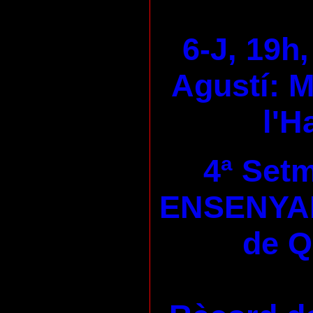
6-J, 19h,
Agustí: M
l'H
4ª Set
ENSENYA
de 