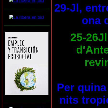
29-Jl, ent
___________________
ona d
___________________
25-26Jl
d'Ante
revi
Per quina 
nits trop
___________________