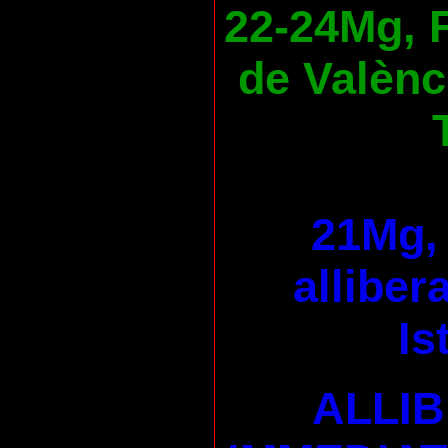
22-24Mg, F
de Valènc
21Mg, 
alliber
Is
ALLI