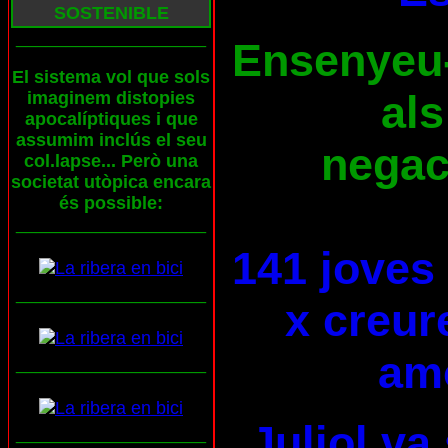
SOSTENIBLE
___________________
Ensenyeu-l
El sistema vol que sols
als
imaginem distopies
apocalíptiques i que
assumim inclús el seu
negaci
col.lapse... Però una
societat utòpica encara
és possible:
___________________
141 joves
___________________
x creur
am
___________________
Juliol va
___________________