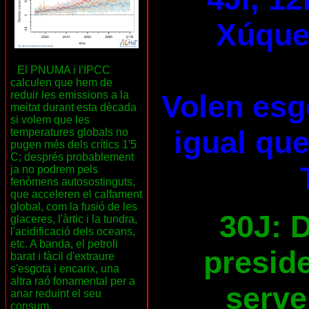
Xúquer
El PNUMA i l'IPCC
calculen que hem de
reduir les emissions a la
Volen esg
meitat durant esta dècada
si volem que les
igual que
temperatures globals no
pugen més dels crítics 1'5
C; després probablement
ja no podrem pels
fenòmens autosostinguts,
que acceleren el calfament
global, com la fusió de les
30J: D
glaceres, l'àrtic i la tundra,
l'acidificació dels oceans,
etc. A banda, el petroli
preside
barat i fàcil d'extraure
s'esgota i encarix, una
altra raó fonamental per a
serve
anar reduint el seu
consum.