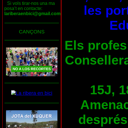
Si vols tirar-nos una ma
les por
posa’t en contacte:
lariberaenbici@gmail.com
___________________
Ed
CANÇONS
___________________
Els profes
Consellera
___________________
15J, 1
Amenace
___________________
després