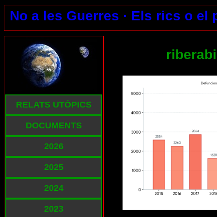
No a les Guerres ·
Els rics o el
riberab
RELATS UTÒPICS
DOCUMENTS
2026
2025
2024
2023